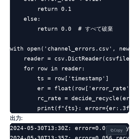
        return 0.1

    else:

        return 0.0  # すべて破棄

with open('channel_errors.csv', newlin
    reader = csv.DictReader(csvfile)

    for row in reader:

        ts = row['timestamp']

        er = float(row['error_rate'])

        rc_rate = decide_recycle(er)

出力:
2024-05-30T13:30Z: error=0.012 recycle
Copy
2024-05-30T13:35Z: error=0.056 recycle