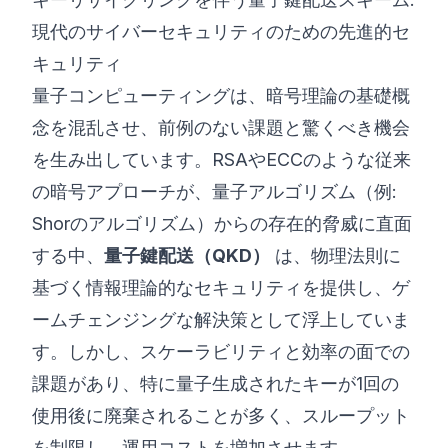
現代のサイバーセキュリティのための先進的セ
©
2026
8200 サイバーブートキャンプ
キュリティ
量子コンピューティングは、暗号理論の基礎概
念を混乱させ、前例のない課題と驚くべき機会
を生み出しています。RSAやECCのような従来
の暗号アプローチが、量子アルゴリズム（例:
Shorのアルゴリズム）からの存在的脅威に直面
する中、
量子鍵配送（QKD）
は、物理法則に
基づく情報理論的なセキュリティを提供し、ゲ
ームチェンジングな解決策として浮上していま
す。しかし、スケーラビリティと効率の面での
課題があり、特に量子生成されたキーが1回の
使用後に廃棄されることが多く、スループット
を制限し、運用コストを増加させます。