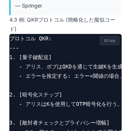
—
Springer
4.3 例: QKRプロトコル (簡略化した擬似コー
ド)
プロトコル QKR:

Copy
---

1. [量子鍵配送]

   - アリス、ボブはQKDを通じて生鍵Kを生成する
   - エラーを推定する: エラー<閾値の場合、続
2. [暗号化ステップ]

   - アリスはKを使用してOTP暗号化を行う。

3. [敵対者チェックとプライバシー増幅]
