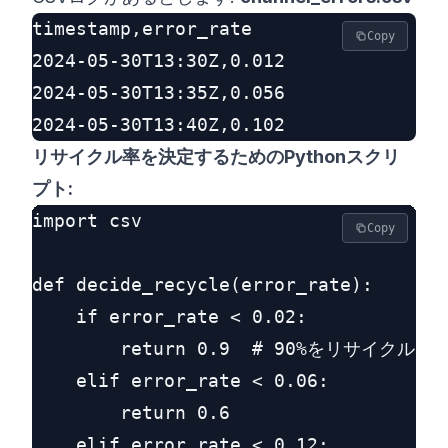
timestamp,error_rate

Copy
2024-05-30T13:30Z,0.012

2024-05-30T13:35Z,0.056

リサイクル率を決定するためのPythonスクリ
プト:
import csv

Copy
def decide_recycle(error_rate):

    if error_rate < 0.02:

        return 0.9  # 90%をリサイクル

    elif error_rate < 0.06:

        return 0.6

    elif error_rate < 0.12:
