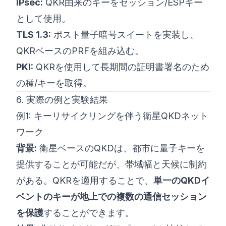
IPsec:
QKR由来のキーをセッション/ESPキー
として使用。
TLS 1.3:
ポスト量子暗号スイートを実装し、
QKRベースのPRFを組み込む。
PKI:
QKRを使用して長期間の証明書署名のため
の種/キーを取得。
6. 実際の例と実験結果
例1: キーリサイクリングを伴う衛星QKDネット
ワーク
背景:
衛星ベースのQKDは、都市に量子キーを
提供することが可能だが、帯域幅と天候に制約
がある。QKRを適用することで、
単一のQKDイ
ベントのキーが地上での複数の通信セッション
を保護
することができます。