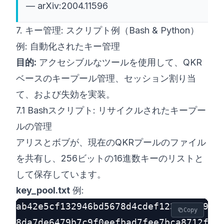
—
arXiv:2004.11596
7. キー管理: スクリプト例（Bash & Python）
例: 自動化されたキー管理
目的:
アクセシブルなツールを使用して、QKR
ベースのキープール管理、セッション割り当
て、および失効を実装。
7.1 Bashスクリプト: リサイクルされたキープー
ルの管理
アリスとボブが、現在のQKRプールのファイル
を共有し、256ビットの16進数キーのリストと
して保存しています。
key_pool.txt
例:
ab42e5cf132946bd5678d4cdef1234567890ab
Copy
8da7de6479b7c9f0eefbad7fee7bca8712f743