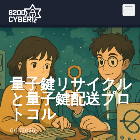
Open
量子鍵リサイクル
と量子鍵配送プロ
トコル
6/11/2026