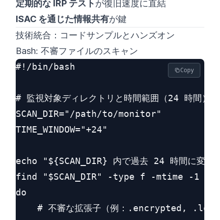
定期的な IRP テスト
が復旧速度に直結
ISAC を通じた情報共有
が鍵
技術統合：コードサンプルとハンズオン
Bash: 不審ファイルのスキャン
#!/bin/bash

Copy
# 監視対象ディレクトリと時間範囲（24 時間）を
SCAN_DIR="/path/to/monitor"

TIME_WINDOW="+24"

echo "${SCAN_DIR} 内で過去 24 時間に
find "$SCAN_DIR" -type f -mtime -1 -pr
do

    # 不審な拡張子（例：.encrypted, .l