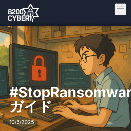
Open
#StopRansomwa
ガイド
10/6/2025