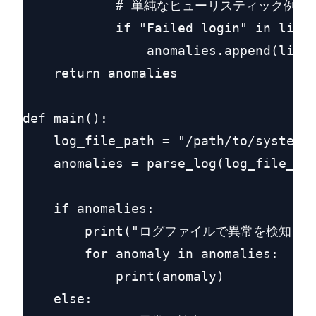
            # 単純なヒューリスティック例
            if "Failed login" in line:
                anomalies.append(line.
    return anomalies

def main():

    log_file_path = "/path/to/system.l
    anomalies = parse_log(log_file_pat
    if anomalies:

        print("ログファイルで異常を検知:")

        for anomaly in anomalies:

            print(anomaly)

    else:
