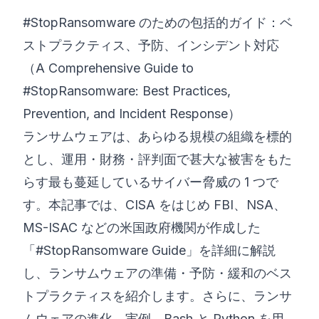
#StopRansomware のための包括的ガイド：ベ
©
2026
8200 サイバーブートキャンプ
ストプラクティス、予防、インシデント対応
（A Comprehensive Guide to
#StopRansomware: Best Practices,
Prevention, and Incident Response）
ランサムウェアは、あらゆる規模の組織を標的
とし、運用・財務・評判面で甚大な被害をもた
らす最も蔓延しているサイバー脅威の 1 つで
す。本記事では、CISA をはじめ FBI、NSA、
MS-ISAC などの米国政府機関が作成した
「#StopRansomware Guide」を詳細に解説
し、ランサムウェアの準備・予防・緩和のベス
トプラクティスを紹介します。さらに、ランサ
ムウェアの進化、実例、Bash と Python を用