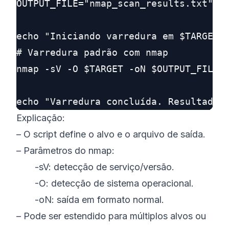
OUTPUT_FILE="nmap_scan_results.txt"

echo "Iniciando varredura em $TARGET..
# Varredura padrão com nmap

nmap -sV -O $TARGET -oN $OUTPUT_FILE

Explicação:
– O script define o alvo e o arquivo de saída.
– Parâmetros do nmap:
-sV: detecção de serviço/versão.
-O: detecção de sistema operacional.
-oN: saída em formato normal.
– Pode ser estendido para múltiplos alvos ou