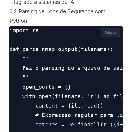
integrado a sistemas de IA.
6.2 Parsing de Logs de Segurança com
Python
import re

Copy
def parse_nmap_output(filename):

    """

    Faz o parsing do arquivo de saída 
    """

    open_ports = {}

    with open(filename, 'r') as file:

        content = file.read()

        # Expressão regular para linha
        matches = re.findall(r'(\d+)/t