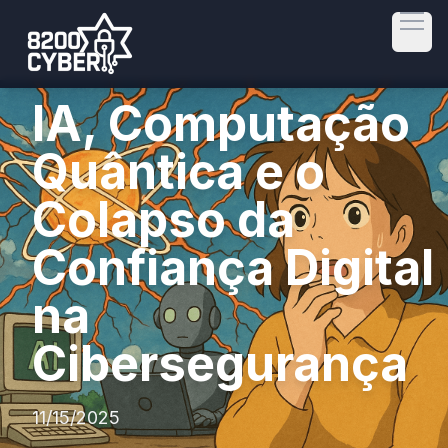
Open
IA, Computação
Quântica e o
Colapso da
Confiança Digital
na
Cibersegurança
11/15/2025