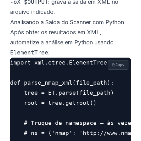
-oX $OUTPUT
: grava a saída em XML no
arquivo indicado.
Analisando a Saída do Scanner com Python
Após obter os resultados em XML,
automatize a análise em Python usando
ElementTree
:
import xml.etree.ElementTree as ET

Copy
def parse_nmap_xml(file_path):

    tree = ET.parse(file_path)

    root = tree.getroot()

    # Truque de namespace – às vezes n
    # ns = {'nmap': 'http://www.nmap.o