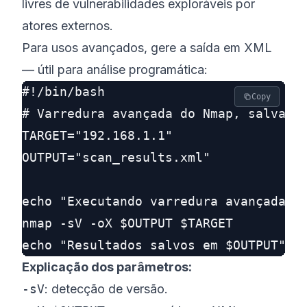
livres de vulnerabilidades exploráveis por
atores externos.
Para usos avançados, gere a saída em XML
— útil para análise programática:
#!/bin/bash

Copy
# Varredura avançada do Nmap, salvando
TARGET="192.168.1.1"

OUTPUT="scan_results.xml"

echo "Executando varredura avançada em
nmap -sV -oX $OUTPUT $TARGET

Explicação dos parâmetros:
-sV
: detecção de versão.