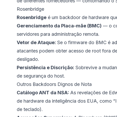
de diferentes fornecedores — contornando o S
Rosenbridge
Rosenbridge
é um backdoor de hardware que
Gerenciamento da Placa-mãe (BMC)
— o co
servidores para administração remota.
Vetor de Ataque:
Se o firmware do BMC é adu
atacantes podem obter acesso de root fora de
desligado.
Persistência e Discrição:
Sobrevive a mudanç
de segurança do host.
Outros Backdoors Dignos de Nota
Catálogo ANT da NSA:
As revelações de Edw
de hardware da inteligência dos EUA, como
de teclado).