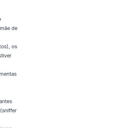
e
-mãe de
os), os
tiver
amentas
antes
sniffer