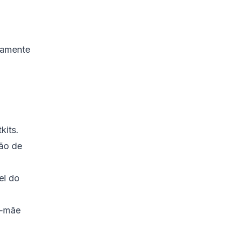
Bash
Limitações e Desafios na
Segurança de Backdoors
de Hardware
tamente
Conclusão
Referências
kits.
ão de
el do
s-mãe