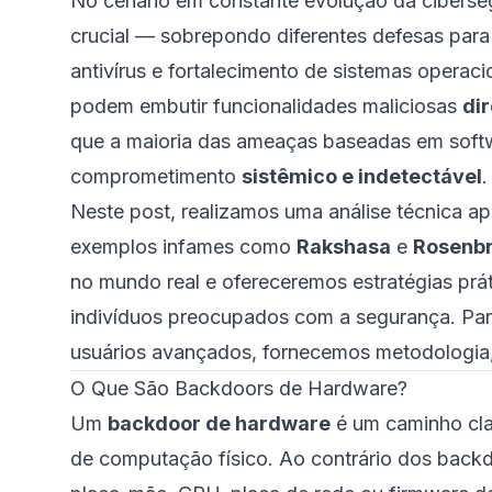
No cenário em constante evolução da ciberse
crucial — sobrepondo diferentes defesas para 
antivírus e fortalecimento de sistemas opera
podem embutir funcionalidades maliciosas
di
que a maioria das ameaças baseadas em soft
comprometimento
sistêmico e indetectável
.
Neste post, realizamos uma análise técnica 
exemplos infames como
Rakshasa
e
Rosenb
no mundo real e ofereceremos estratégias prát
indivíduos preocupados com a segurança. Par
usuários avançados, fornecemos metodologia, 
O Que São Backdoors de Hardware?
Um
backdoor de hardware
é um caminho cla
de computação físico. Ao contrário dos backd