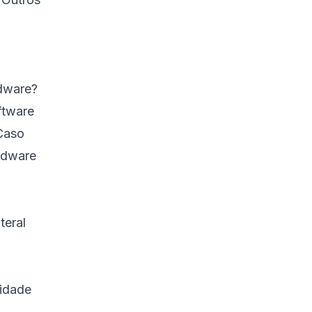
dware?
ftware
Caso
rdware
teral
didade