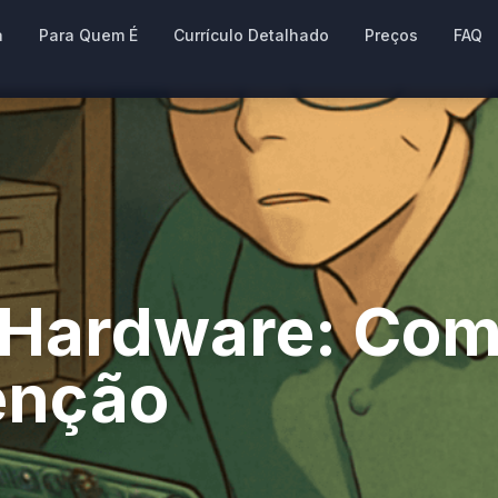
a
Para Quem É
Currículo Detalhado
Preços
FAQ
 Hardware: Com
enção