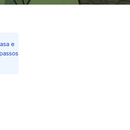
asa e
 passos
Contents
Reading Progress
20
%
140
min read