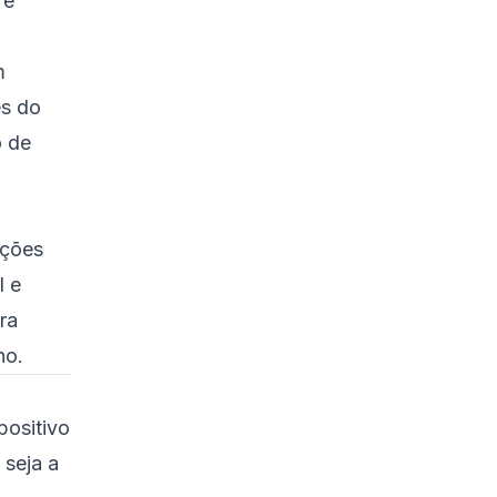
 é
Canal Lateral
,
4. Ferramentas de
Monitoramento de
m
Sistema
es do
5. Inspeção e Imagem
o de
Física
Estratégias de
Prevenção: Defesa em
Profundidade
ações
1. Protegendo Cadeias
I e
de Suprimentos
ra
2. Raiz de Confiança
ho.
de Hardware
3. Atualizações
positivo
Regulares de Firmware
 seja a
4. Hardware Aberto e
Firmware Transparente