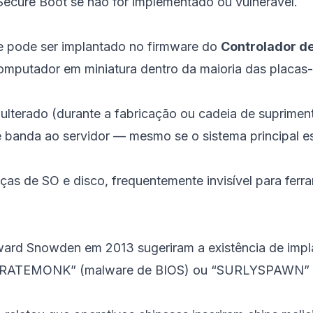
ecure Boot se não for implementado ou vulnerável.
 pode ser implantado no firmware do
Controlador d
mputador em miniatura dentro da maioria das placas
lterado (durante a fabricação ou cadeia de supriment
 banda ao servidor — mesmo se o sistema principal es
as de SO e disco, frequentemente invisível para ferr
ard Snowden em 2013 sugeriram a existência de impl
 “IRATEMONK” (malware de BIOS) ou “SURLYSPAWN” (