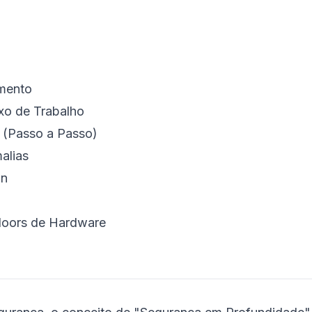
amento
uxo de Trabalho
(Passo a Passo)
alias
on
doors de Hardware