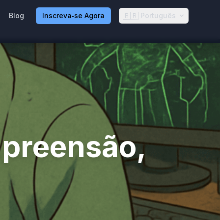
🇧🇷
Blog
Inscreva‑se Agora
Português
preensão,