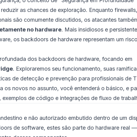
gurança, o conceito de "Segurança em Profundidade"
reduzir as chances de exploração. Enquanto firewalls
cionais são comumente discutidos, os atacantes també
retamente no hardware
. Mais insidiosos e persistent
ware, os backdoors de hardware representam um risc
aprofundada dos backdoors de hardware, focando em
ridge
. Exploraremos seu funcionamento, suas ramific
icas de detecção e prevenção para profissionais de T
a os novos no assunto, você entenderá o básico, e pa
exemplos de código e integrações de fluxo de trabal
ndestino e não autorizado embutido dentro de um dis
oors de software, estes são parte do hardware real —