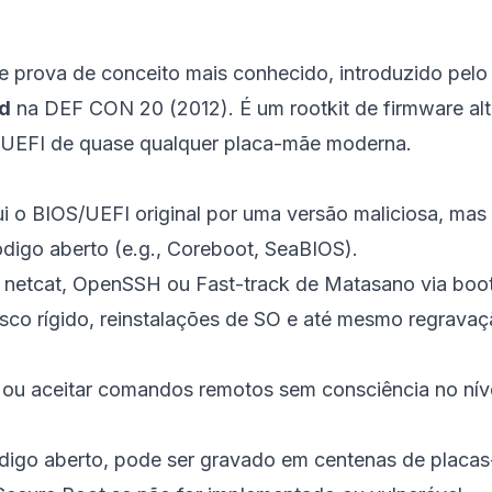
 prova de conceito mais conhecido, introduzido pelo
d
na DEF CON 20 (2012). É um rootkit de firmware al
OS/UEFI de quase qualquer placa-mãe moderna.
i o BIOS/UEFI original por uma versão maliciosa, mas
código aberto (e.g., Coreboot, SeaBIOS).
netcat, OpenSSH ou Fast-track de Matasano via boot
co rígido, reinstalações de SO e até mesmo regravaç
 ou aceitar comandos remotos sem consciência no nív
digo aberto, pode ser gravado em centenas de placa