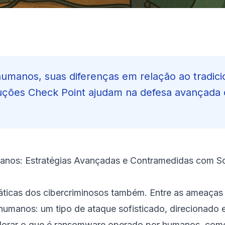
manos, suas diferenças em relação ao tradicio
luções Check Point ajudam na defesa avançada 
nos: Estratégias Avançadas e Contramedidas com S
áticas dos cibercriminosos também. Entre as ameaças
umanos: um tipo de ataque sofisticado, direcionado 
plorar o que é ransomware operado por humanos, como