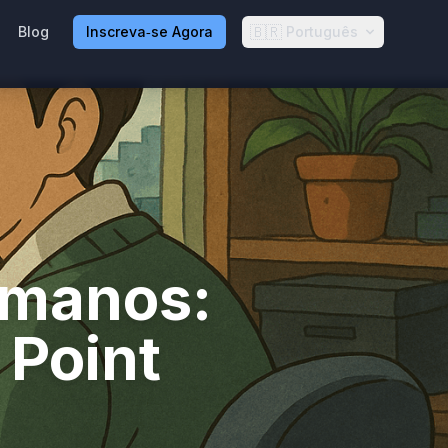
🇧🇷
Blog
Inscreva‑se Agora
Português
umanos:
 Point