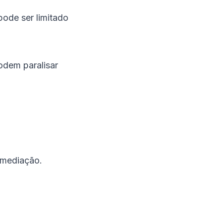
pode ser limitado
Exemplo 2: Parsing de
Logs com Python
Conclusão
odem paralisar
Referências
emediação.