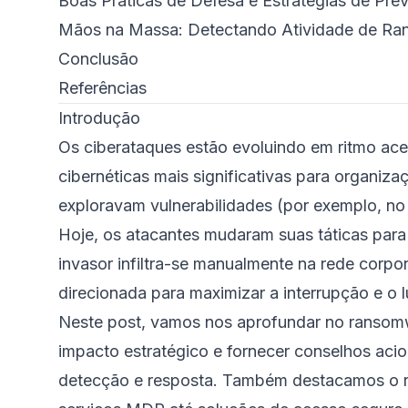
Boas Práticas de Defesa e Estratégias de Pre
Mãos na Massa: Detectando Atividade de R
Conclusão
Referências
Introdução
Os ciberataques estão evoluindo em ritmo ac
cibernéticas mais significativas para organi
exploravam vulnerabilidades (por exemplo, n
Hoje, os atacantes mudaram suas táticas pa
invasor infiltra-se manualmente na rede corp
direcionada para maximizar a interrupção e o l
Neste post, vamos nos aprofundar no ransomw
impacto estratégico e fornecer conselhos aci
detecção e resposta. Também destacamos o ro