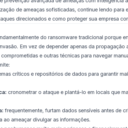
 prevenção avançada de ameaças com inteligência arti
zação de ameaças sofisticadas, continue lendo para 
ques direcionados e como proteger sua empresa cont
ndamentalmente do ransomware tradicional porque e
a invasão. Em vez de depender apenas da propagação
s comprometidas e outras técnicas para navegar manu
mite:
emas críticos e repositórios de dados para garantir ma
ca:
cronometrar o ataque e plantá-lo em locais que m
a:
frequentemente, furtam dados sensíveis antes de cr
a ao ameaçar divulgar as informações.