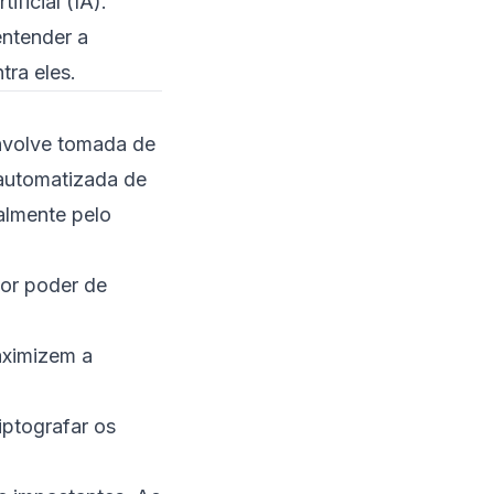
ficial (IA).
Exemplo 1: Ataque
entender a
Direcionado a
Infraestrutura Crítica
ra eles.
(2019)
Exemplo 2: Violação no
nvolve tomada de
Setor Financeiro com
Dupla Ameaça
 automatizada de
almente pelo
Vetores Comuns
Soluções Check Point
contra Ransomware
ior poder de
Firewalls de Próxima
Geração & SASE
aximizem a
Clusters de Firewall
para Indústria e PMEs
iptografar os
Proteção DDoS e
Gerenciamento
Centralizado