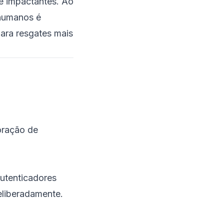
e impactantes. Ao
 humanos é
SD-WAN, VPN de
Acesso Remoto e Zero
ara resgates mais
Trust
Segurança em Nuvem
e Aplicações
Prevenção Avançada
de Ameaças com IA
XDR & MDR
oração de
Boas Práticas de Defesa
e Estratégias de
Prevenção
Mãos na Massa:
utenticadores
Detectando Atividade de
Ransomware
deliberadamente.
Exemplo 1: Varredura
de Logs com Bash