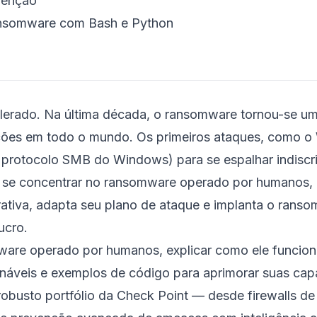
venção
ansomware com Bash e Python
elerado. Na última década, o ransomware tornou-se 
zações em todo o mundo. Os primeiros ataques, como 
o protocolo SMB do Windows) para se espalhar indisc
ra se concentrar no ransomware operado por humanos
orativa, adapta seu plano de ataque e implanta o rans
ucro.
are operado por humanos, explicar como ele funciona,
onáveis e exemplos de código para aprimorar suas ca
busto portfólio da Check Point — desde firewalls de 