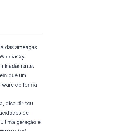
Roubo de Dados e
Alavancagem
Complexidade de
Remediação
Cenário de Ameaças e
uma das ameaças
Riscos
o WannaCry,
Perda de Dados
riminadamente.
Vazamento de Dados
, em que um
Interrupção
omware de forma
Operacional
Danos à Reputação
 discutir seu
Impacto Financeiro
pacidades de
Exemplos Reais e
última geração e
Vetores de Ataque