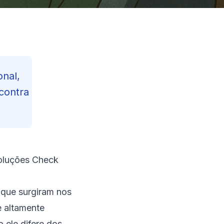
nal,
contra
oluções Check
Contents
Reading Progress
30
 que surgiram nos
138
min read
e altamente
 ele difere dos