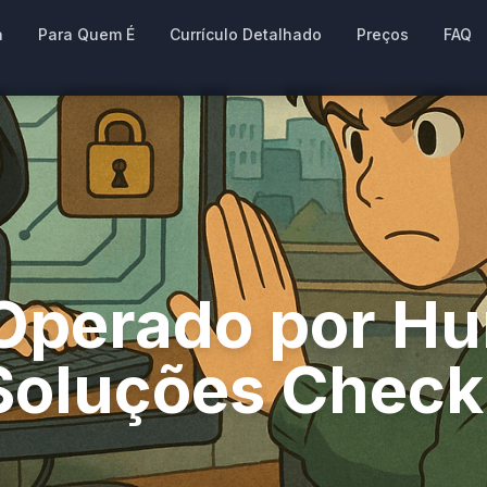
a
Para Quem É
Currículo Detalhado
Preços
FAQ
Operado por H
 Soluções Check