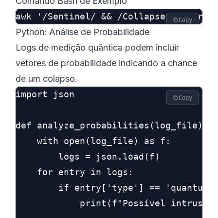
Comando Bash de Exemplo
Copy
Python: Análise de Probabilidade
Logs de medição quântica podem incluir
vetores de probabilidade indicando a chance
de um colapso.
import json

Copy
def analyze_probabilities(log_file):

    with open(log_file) as f:

        logs = json.load(f)

    for entry in logs:

        if entry['type'] == 'quantum_e
            print(f"Possível intrusão 