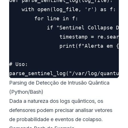
def parse_sentinel_log(log_file):

    with open(log_file, 'r') as f:

        for line in f:

            if "Sentinel Collapse Dete
                timestamp = re.search(
                print(f"Alerta em {tim
# Uso:

Parsing de Detecção de Intrusão Quântica
(Python/Bash)
Dada a natureza dos logs quânticos, os
defensores podem precisar analisar
vetores
de probabilidade
e
eventos de colapso
.