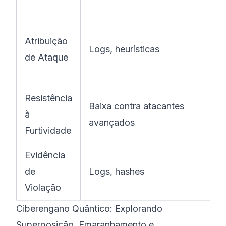
s
P
Atribuição
qu
Logs, heurísticas
de Ataque
an
c
Resistência
Al
Baixa contra atacantes
à
in
avançados
Furtividade
i
Evidência
C
de
Logs, hashes
se
Violação
q
Ciberengano Quântico: Explorando
Superposição, Emaranhamento e