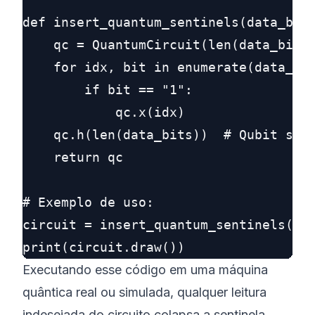
def insert_quantum_sentinels(data_bits
    qc = QuantumCircuit(len(data_bits)
    for idx, bit in enumerate(data_bit
        if bit == "1":

            qc.x(idx)

    qc.h(len(data_bits))  # Qubit sent
    return qc

# Exemplo de uso:

circuit = insert_quantum_sentinels("10
Executando esse código em uma máquina
quântica real ou simulada, qualquer leitura
indesejada do circuito
colapsa
a sentinela,