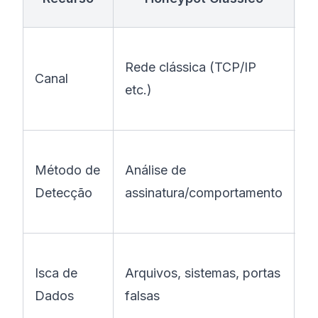
L
Rede clássica (TCP/IP
q
Canal
etc.)
Q
q
M
Método de
Análise de
q
Detecção
assinatura/comportamento
(e
o
Qu
Isca de
Arquivos, sistemas, portas
d
Dados
falsas
e