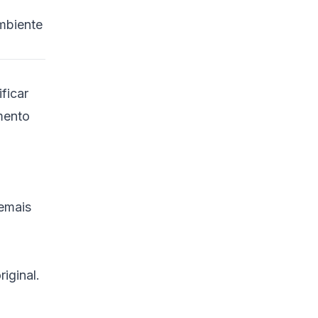
mbiente
ficar
mento
demais
iginal.