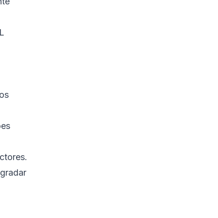
nte
L
dos
ões
ctores.
egradar