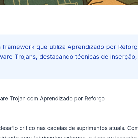
m framework que utiliza Aprendizado por Refor
ware Trojans, destacando técnicas de inserção
ware Trojan com Aprendizado por Reforço
safio crítico nas cadeias de suprimentos atuais. Co
rizado para fabricantes externos, o risco de inserção