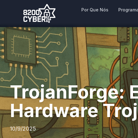
Por Que Nós
Program
TrojanForge: 
Hardware Tro
10/9/2025