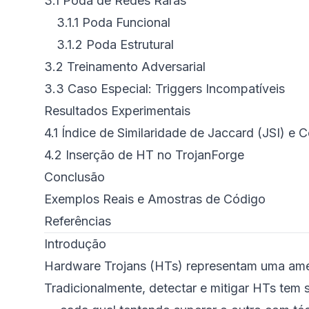
3.1
Poda de Redes Raras
3.1.1
Poda Funcional
3.1.2
Poda Estrutural
3.2
Treinamento Adversarial
3.3
Caso Especial: Triggers Incompatíveis
Resultados Experimentais
4.1
Índice de Similaridade de Jaccard (JSI) e 
4.2
Inserção de HT no TrojanForge
Conclusão
Exemplos Reais e Amostras de Código
Referências
Introdução
Hardware Trojans (HTs) representam uma amea
Tradicionalmente, detectar e mitigar HTs tem 