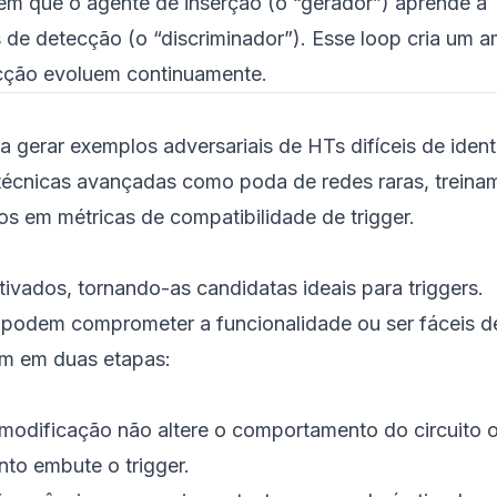
m que o agente de inserção (o “gerador”) aprende a
 de detecção (o “discriminador”). Esse loop cria um a
cção evoluem continuamente.
 gerar exemplos adversariais de HTs difíceis de identi
 técnicas avançadas como poda de redes raras, treina
s em métricas de compatibilidade de trigger.
tivados, tornando-as candidatas ideais para triggers.
s podem comprometer a funcionalidade ou ser fáceis 
em em duas etapas:
 modificação não altere o comportamento do circuito or
nto embute o trigger.