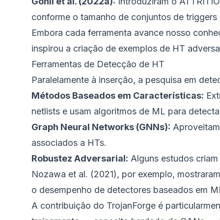
Gohil et al. (2022a):
Introduziram o ATTRITIO
conforme o tamanho de conjuntos de triggers “
Embora cada ferramenta avance nosso conhec
inspirou a criação de exemplos de HT advers
Ferramentas de Detecção de HT
Paralelamente à inserção, a pesquisa em detec
Métodos Baseados em Características:
Ext
netlists e usam algoritmos de ML para detecta
Graph Neural Networks (GNNs):
Aproveitam a
associados a HTs.
Robustez Adversarial:
Alguns estudos criam e
Nozawa et al. (2021), por exemplo, mostraram 
o desempenho de detectores baseados em M
A contribuição do TrojanForge é particularme