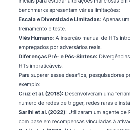
iniciais para estudar alterações maliciosas em
benchmarks apresentam várias limitações:
Escala e Diversidade Limitadas:
Apenas um p
treinamento e teste.
Viés Humano:
A inserção manual de HTs intr
empregados por adversários reais.
Diferenças Pré- e Pós-Síntese:
Divergências 
HTs impraticáveis.
Para superar esses desafios, pesquisadores 
exemplo:
Cruz et al. (2018):
Desenvolveram uma ferrame
número de redes de trigger, redes raras e inst
Sarihi et al. (2022):
Utilizaram um agente de R
com base em recompensas vinculadas à ativaç