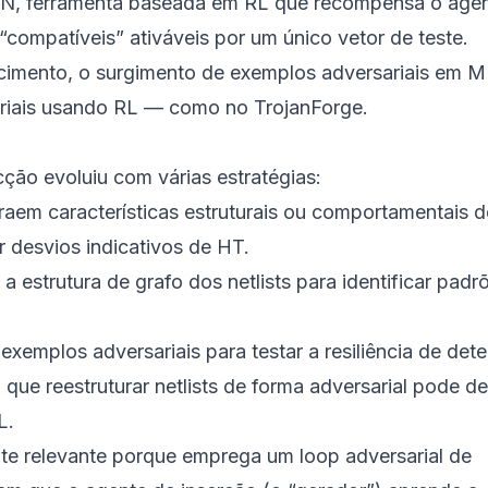
N, ferramenta baseada em RL que recompensa o age
compatíveis” ativáveis por um único vetor de teste.
imento, o surgimento de exemplos adversariais em M
ariais usando RL — como no TrojanForge.
ção evoluiu com várias estratégias:
raem características estruturais ou comportamentais 
r desvios indicativos de HT.
 estrutura de grafo dos netlists para identificar padr
xemplos adversariais para testar a resiliência de dete
que reestruturar netlists de forma adversarial pode d
L.
nte relevante porque emprega um loop adversarial de