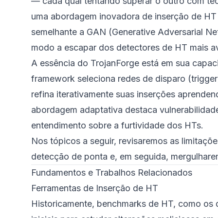
— cada qual tentando superar o outro com té
uma abordagem inovadora de inserção de HT
semelhante a GAN (Generative Adversarial Net
modo a escapar dos detectores de HT mais a
A essência do TrojanForge está em sua capaci
framework seleciona redes de disparo (trigger)
refina iterativamente suas inserções aprend
abordagem adaptativa destaca vulnerabilidad
entendimento sobre a furtividade dos HTs.
Nos tópicos a seguir, revisaremos as limitaç
detecção de ponta e, em seguida, mergulharem
Fundamentos e Trabalhos Relacionados
Ferramentas de Inserção de HT
Historicamente, benchmarks de HT, como os 