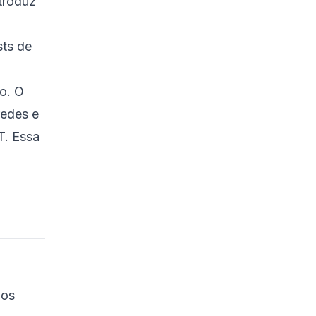
troduz
Parsing de Saída com
Python
sts de
Construindo um
Ambiente RL para
Inserção de HT
o. O
Referências
redes e
T. Essa
dos