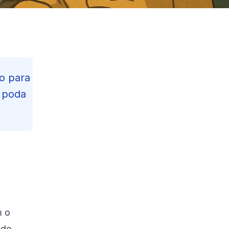
ço para
, poda
Contents
Reading Progress
37
%
66
min read
m o
 de