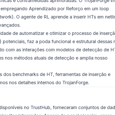
cnicas e contramedidas aprimoradas. O TrojanForge in
 empregando Aprendizado por Reforço em um loop
work). O agente de RL aprende a inserir HTs em netli
vançados.
dade de automatizar e otimizar o processo de inserçã
 potenciais, faz a poda funcional e estrutural dessas 
endo com as interações com modelos de detecção de H
es nos métodos atuais de detecção e amplia nosso
ões dos benchmarks de HT, ferramentas de inserção e
os nos detalhes internos do TrojanForge.
disponíveis no
TrustHub
, forneceram conjuntos de da