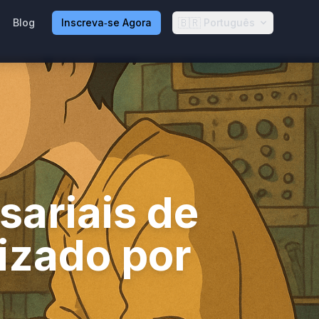
🇧🇷
Blog
Inscreva‑se Agora
Português
sariais de
izado por