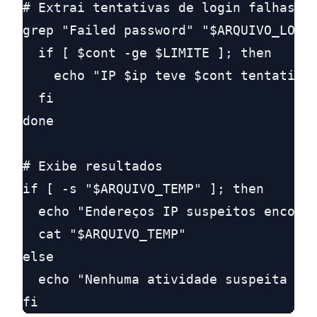
# Extrai tentativas de login falhas e 
grep "Failed password" "$ARQUIVO_LOG" 
  if [ $cont -ge $LIMITE ]; then

    echo "IP $ip teve $cont tentativas
  fi

done

# Exibe resultados

if [ -s "$ARQUIVO_TEMP" ]; then

  echo "Endereços IP suspeitos encontr
  cat "$ARQUIVO_TEMP"

else

  echo "Nenhuma atividade suspeita det