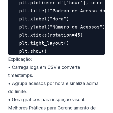
    plt.plot(user_df['hour'], user_df[
    plt.title(f"Padrão de Acesso do Us
    plt.xlabel("Hora")

    plt.ylabel("Número de Acessos")

    plt.xticks(rotation=45)

    plt.tight_layout()

Explicação:
• Carrega logs em CSV e converte
timestamps.
• Agrupa acessos por hora e sinaliza acima
do limite.
• Gera gráficos para inspeção visual.
Melhores Práticas para Gerenciamento de