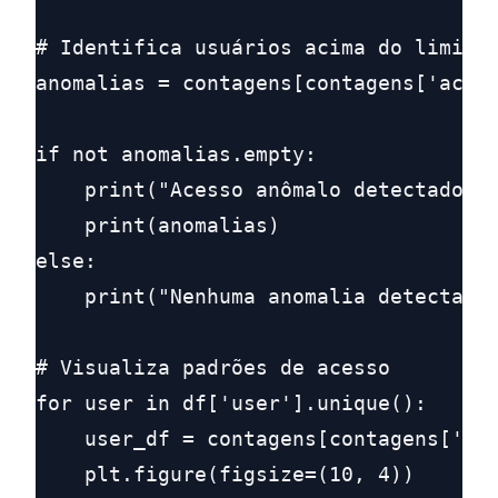
# Identifica usuários acima do limite

anomalias = contagens[contagens['acces
if not anomalias.empty:

    print("Acesso anômalo detectado:")
    print(anomalias)

else:

    print("Nenhuma anomalia detectada.
# Visualiza padrões de acesso

for user in df['user'].unique():

    user_df = contagens[contagens['use
    plt.figure(figsize=(10, 4))
