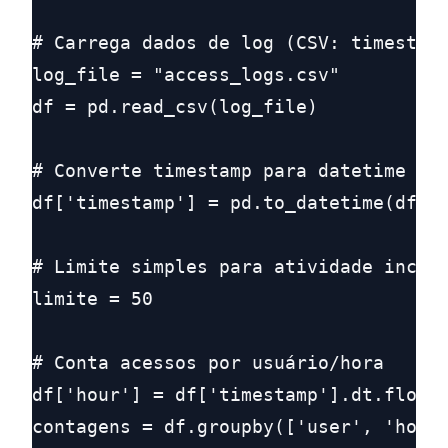
# Carrega dados de log (CSV: timestamp
log_file = "access_logs.csv"

df = pd.read_csv(log_file)

# Converte timestamp para datetime

df['timestamp'] = pd.to_datetime(df['t
# Limite simples para atividade incomu
limite = 50

# Conta acessos por usuário/hora

df['hour'] = df['timestamp'].dt.floor(
contagens = df.groupby(['user', 'hour'