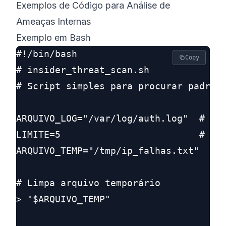
Exemplos de Código para Análise de
Ameaças Internas
Exemplo em Bash
#!/bin/bash

Copy
# insider_threat_scan.sh

# Script simples para procurar padrões
ARQUIVO_LOG="/var/log/auth.log"  # Aju
LIMITE=5                         # Ten
ARQUIVO_TEMP="/tmp/ip_falhas.txt"

# Limpa arquivo temporário

> "$ARQUIVO_TEMP"
