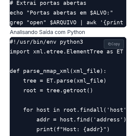
# Extrai portas abertas

echo "Portas abertas em $ALVO:"

Analisando Saída com Python
#!/usr/bin/env python3

Copy
import xml.etree.ElementTree as ET

def parse_nmap_xml(xml_file):

    tree = ET.parse(xml_file)

    root = tree.getroot()

    for host in root.findall('host'):

        addr = host.find('address').at
        print(f"Host: {addr}")
