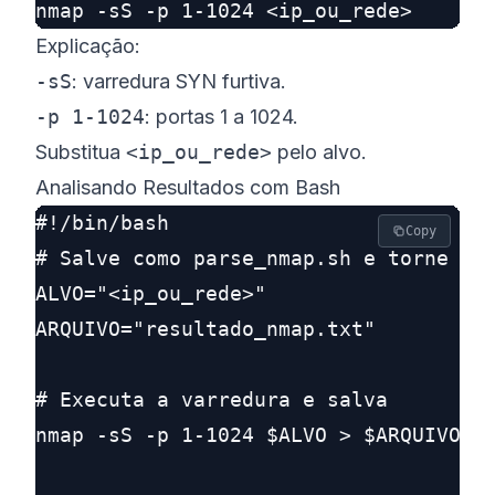
Explicação:
-sS
: varredura SYN furtiva.
-p 1-1024
: portas 1 a 1024.
Substitua
<ip_ou_rede>
pelo alvo.
Analisando Resultados com Bash
#!/bin/bash

Copy
# Salve como parse_nmap.sh e torne exe
ALVO="<ip_ou_rede>"

ARQUIVO="resultado_nmap.txt"

# Executa a varredura e salva

nmap -sS -p 1-1024 $ALVO > $ARQUIVO
