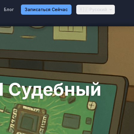
🇷🇺
Блог
Записаться Сейчас
Русский
И Судебный