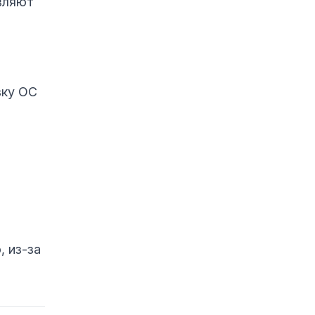
вляют
Заключение
Ссылки
вку ОС
, из-за