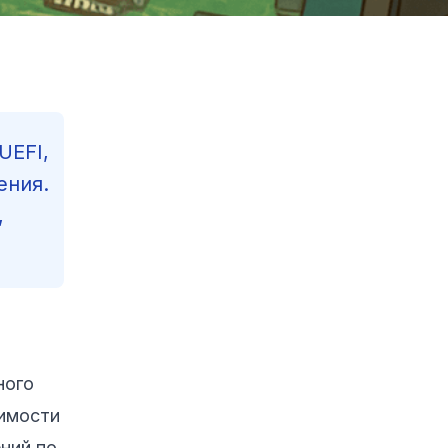
UEFI,
ения.
,
Contents
ного
Reading Progress
37
%
вимости
82
min read
ний по