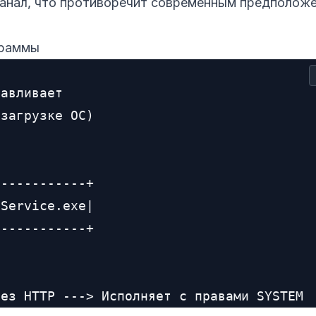
анал, что противоречит современным предполож
граммы
авливает

загрузке ОС)

-----------+

Service.exe|

-----------+
