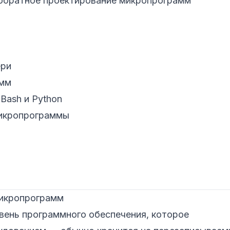
 обратное проектирование микропрограмм
ери
амм
Bash и Python
микропрограммы
микропрограмм
ень программного обеспечения, которое