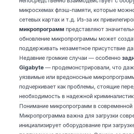
непосредственно взаимодействует с обор
микросхемах флэш-памяти, которые можно 
сетевых картах и т.д. Из-за их привилегир
микропрограмм
представляют значительн
обновление микропрограммы может создат
поддерживать незаметное присутствие даж
Недавние громкие случаи — особенно
зад
Gigabyte
— продемонстрировали, что даже
уязвимые или вредоносные микропрограммы
подчеркивает как проблемы, стоящие пере
необходимость в надежной криминалистик
Понимание микропрограмм в современной 
Микропрограмма важна для загрузки совр
инициализирует оборудование при загрузк