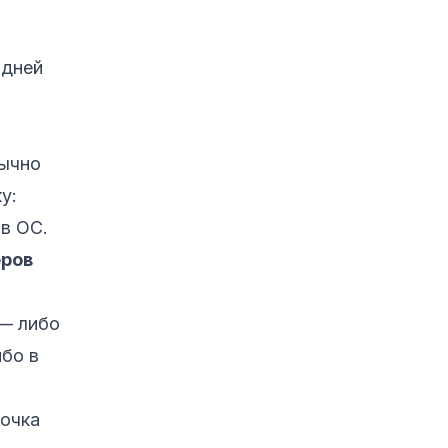
адней
ычно
у:
в ОС.
еров
 — либо
ибо в
точка