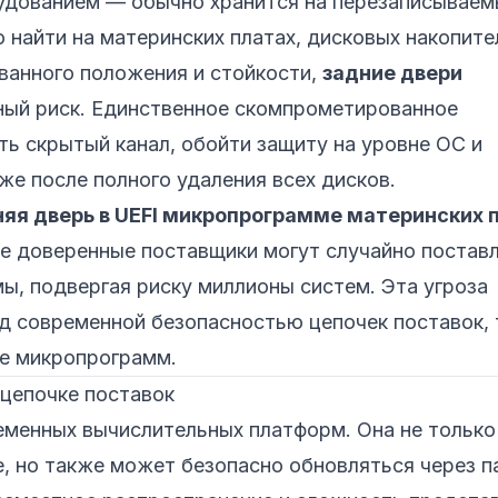
удованием — обычно хранится на перезаписываем
найти на материнских платах, дисковых накопите
ованного положения и стойкости,
задние двери
ый риск. Единственное скомпрометированное
ь скрытый канал, обойти защиту на уровне ОС и
е после полного удаления всех дисков.
няя дверь в UEFI микропрограмме материнских 
 доверенные поставщики могут случайно постав
, подвергая риску миллионы систем. Эта угроза
д современной безопасностью цепочек поставок, 
е микропрограмм.
цепочке поставок
еменных вычислительных платформ. Она не только
е, но также может безопасно обновляться через п