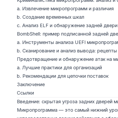
Криминалистика микропрограмм: анализ и
a.
Извлечение микропрограмм и различия
b.
Создание временных шкал
c.
Анализ ELF и обнаружение задней двери
BombShell: пример подписанной задней дв
a.
Инструменты анализа UEFI микропрогр
b.
Сканирование и анализ вывода: рецепты 
Предотвращение и обнаружение атак на 
a.
Лучшие практики для организаций
b.
Рекомендации для цепочки поставок
Заключение
Ссылки
Введение: скрытая угроза задних дверей 
Микропрограмма — это самый нижний уров