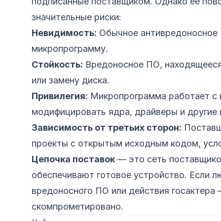
подписанные поставщиком. Однако ее пов
значительные риски:
Невидимость:
Обычное антивредоносное П
микропрограмму.
Стойкость:
Вредоносное ПО, находящееся
или замену диска.
Привилегия:
Микропрограмма работает с 
модифицировать ядра, драйверы и другие
Зависимость от третьих сторон:
Поставщи
проекты с открытым исходным кодом, усл
Цепочка поставок
— это сеть поставщиков
обеспечивают готовое устройство. Если лю
вредоносного ПО или действия госактера
скомпрометировано.