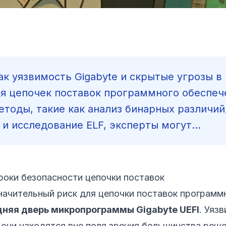
ак уязвимость Gigabyte и скрытые угрозы в 
я цепочек поставок программного обеспеч
тоды, такие как анализ бинарных различий
 исследование ELF, эксперты могут...
роки безопасности цепочки поставок
ачительный риск для цепочки поставок программ
дняя дверь микропрограммы Gigabyte UEFI
. Уяз
 они находятся вне поля зрения большинства реше