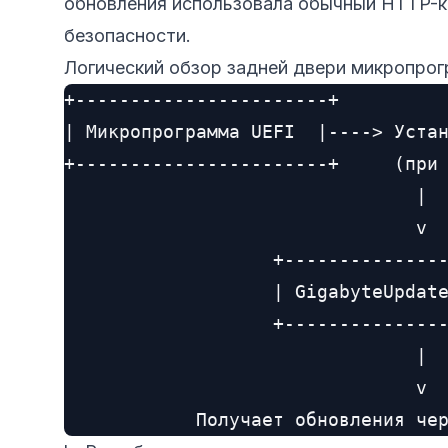
обновления использовала обычный HTTP-к
безопасности.
Логический обзор задней двери микропро
+-----------------------+

| Микропрограмма UEFI  |----> Устан
+-----------------------+     (при 
                                |

                                v

                   +---------------
                   | GigabyteUpdate
                   +---------------
                                |

                                v
