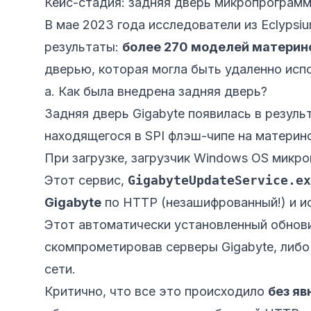
Кейс-стадия: задняя дверь микропрограмм
В мае 2023 года исследователи из
Eclypsi
результаты:
более 270 моделей материнс
дверью, которая могла быть удаленно исп
a. Как была внедрена задняя дверь?
Задняя дверь Gigabyte появилась в резуль
находящегося в SPI флэш-чипе на матери
При загрузке, загрузчик Windows OS мик
Этот сервис,
GigabyteUpdateService.ex
Gigabyte
по HTTP (незашифрованный!) и ис
Этот автоматически установленный обнови
скомпрометировав серверы Gigabyte, либо
сети.
Критично, что все это происходило
без яв