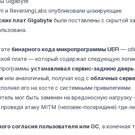
ы Gigabyte
um
и
ReversingLabs
опубликовали шокирующие
ких плат Gigabyte
были поставлены с скрытой з
ользована.
тате
бинарного кода микропрограммы UEFI
— об
нской плате — который содержал следующую логик
ропрограммы
устанавливал сервис-заднюю дверь
e
или аналогичный, получал код с
облачных серв
полнял его на хосте с системными привилегиями.
тель мог быть заменен на вредоносную нагрузку
 проведя атаку MITM (человек-посередине) где-л
ного согласия пользователя или ОС
, а конечная 