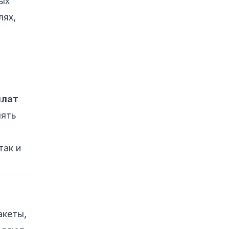
ых
BombShell: пример
лях,
подписанной задней
двери
a. Инструменты
анализа UEFI
микропрограмм
b. Сканирование и
плат
анализ вывода:
рецепты Bash и
лять
Python
Предотвращение и
так и
обнаружение атак на
микропрограммы
a. Лучшие практики
для организаций
b. Рекомендации для
акеты,
цепочки поставок