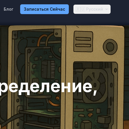
🇷🇺
Блог
Записаться Сейчас
Русский
ределение,