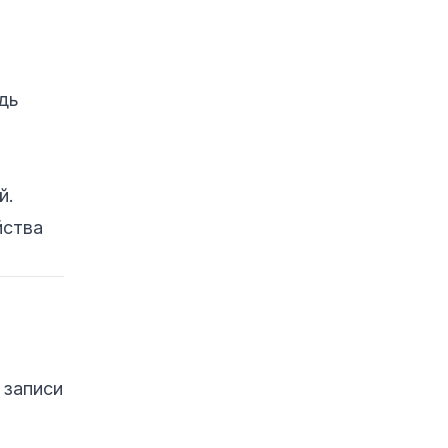
1. Нестабильность
системы
2. Аппаратные
поломки
дь
3. Потеря данных
4. Рост уязвимости
й.
5. Нарушение
целостности
йства
системы
Защита устройств от
повреждения прошивки
Регулярные
обновления
 записи
Защита питания
Проверка