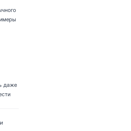
повреждения прошивки
ычного
Пример 1: Бытовой ПК
римеры
— повреждение BIOS
ноутбука
Пример 2:
Накопители —
прошивка жёсткого
диска
Пример 3: Сетевое
оборудование
Пример 4:
ь даже
Промышленные
системы
ести
Пример 5: IoT-
устройства
Потенциальные риски
ли