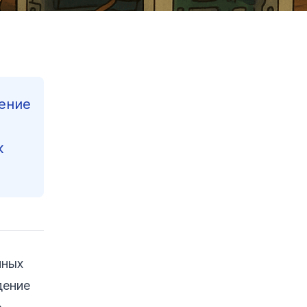
ение
к
Contents
нных
Reading Progress
30
%
дение
97
min read