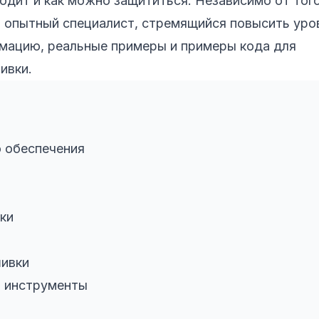
водит и как можно защититься. Независимо от того
и опытный специалист, стремящийся повысить уро
рмацию, реальные примеры и примеры кода для
ивки.
о обеспечения
ки
шивки
и инструменты