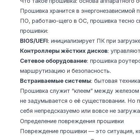
Что такое прошивка: основа аппаратного 
Прошивка хранится в энергонезависимой п
ПО, работаю-щего в ОС, прошивка тесно 
прошивки:
BIOS/UEFI
: инициализирует ПК при загрузке
Контроллеры жёстких дисков
: управляю
Сетевое оборудование
: прошивка роутер
маршрутизацию и безопасность.
Встраиваемые системы
: бытовая техник
Прошивка служит “клеем” между железом и
не задумывается о её существовании. Но 
себя непредсказуемо или вовсе не загружа
Определение повреждения прошивки
Повреждение прошивки — это ситуация, к