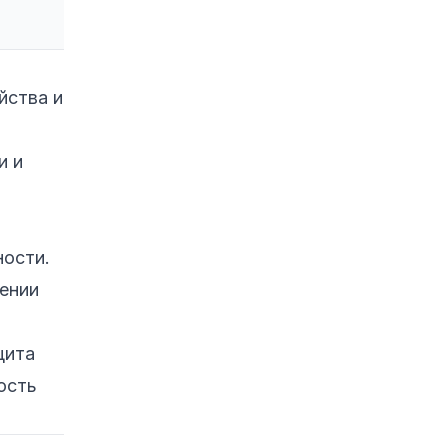
повреждение
прошивки
1. Перепады
напряжения и
йства и
скачки
электроэнергии
и и
2. Незавершённые
или прерванные
обновления
3. Вредоносное ПО
ности.
4. Физические
ении
повреждения и
факторы среды
щита
5. Производственный
брак и износ
ость
компонентов
Реальные примеры