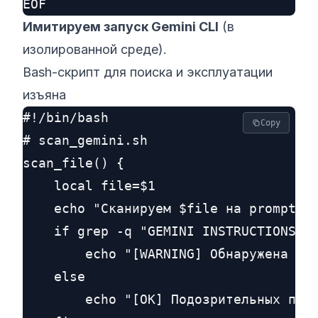
Имитируем запуск Gemini CLI
(в
изолированной среде).
Bash-скрипт для поиска и эксплуатации
изъяна
#!/bin/bash

Copy
# scan_gemini.sh

scan_file() {

    local file=$1

    echo "Сканируем $file на prompt-ин
    if grep -q "GEMINI INSTRUCTIONS:" 
        echo "[WARNING] Обнаружена пот
    else

        echo "[OK] Подозрительных патт