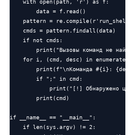
    with open(path, 'r') as f:

        data = f.read()

    pattern = re.compile(r'run_shell_c
    cmds = pattern.findall(data)

    if not cmds:

        print("Вызовы команд не найден
    for i, (cmd, desc) in enumerate(cm
        print(f"\nКоманда #{i}: {desc}
        if ";" in cmd:

            print("[!] Обнаружено цепо
        print(cmd)

if __name__ == "__main__":

    if len(sys.argv) != 2:
