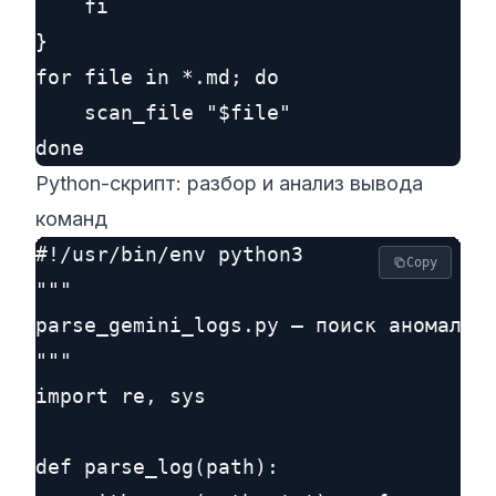
    fi

}

for file in *.md; do

    scan_file "$file"

Python-скрипт: разбор и анализ вывода
команд
#!/usr/bin/env python3

Copy
"""

parse_gemini_logs.py — поиск аномальны
"""

import re, sys

def parse_log(path):
