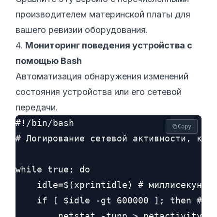
производителем материнской платы для
вашего ревизии оборудования.
4.
Мониторинг поведения устройства с
помощью Bash
Автоматизация обнаружения изменений
состояния устройства или его сетевой
передачи.
#!/bin/bash

Copy
# Логирование сетевой активности, когд
while true; do

    idle=$(xprintidle) # миллисекунды 
    if [ $idle -gt 600000 ]; then # 10
        netstat -tunp > netactivity_$(