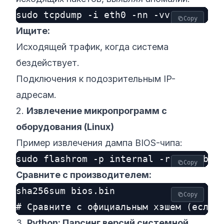
Copy
Ищите:
Исходящей трафик, когда система
бездействует.
Подключения к подозрительным IP-
адресам.
2.
Извлечение микропрограмм с
оборудования (Linux)
Пример извлечения дампа BIOS-чипа:
Copy
Сравните с производителем:
sha256sum bios.bin

Copy
3.
Python: Парсинг версий системной