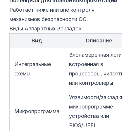
Потенциал для полной компрометации
:
Работает ниже или вне контроля
механизмов безопасности ОС.
Виды Аппаратных Закладок
Вид
Описание
Злонамеренная логика,
Интегральные
встроенная в
схемы
процессоры, чипсеты
или контроллеры
Уязвимости/закладки в
микропрограмме
Микропрограмма
устройства или
BIOS/UEFI