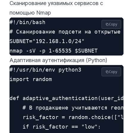
Сканирование уязвимых сервисов с
помощью Nmap
#!/bin/bash

Copy
# Сканирование подсети на открытые пор
SUBNET="192.168.1.0/24"

Адаптивная аутентификация (Python)
#!/usr/bin/env python3

Copy
import random

def adaptive_authentication(user_id):

    # В продакшене учитываются геолока
    risk_factor = random.choice(["low"
    if risk_factor == "low":
