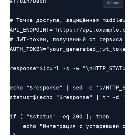
#!/bin/bash

Copy
# Точка доступа, защищённая middleware
API_ENDPOINT="https://api.example.com/
# JWT-токен, полученный от сервиса аут
AUTH_TOKEN="your_generated_jwt_token"

response=$(curl -s -w "\nHTTP_STATUS:%
echo "$response" | sed -e 's/HTTP_STAT
status=$(echo "$response" | tr -d '\n'
if [ "$status" -eq 200 ]; then

    echo "Интеграция с устаревшей сист