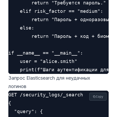
        return "Требуется пароль."

    elif risk_factor == "medium":

        return "Пароль + одноразовый к
    else:

        return "Пароль + код + биометр
if __name__ == "__main__":

    user = "alice.smith"

Запрос Elasticsearch для неудачных
логинов
GET /security_logs/_search

Copy
{

  "query": {
