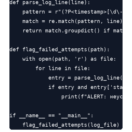
def parse_log_line(line):

    pattern = r"(?P<timestamp>[\d\-\s:
    match = re.match(pattern, line)

    return match.groupdict() if match 
def flag_failed_attempts(path):

    with open(path, 'r') as file:

        for line in file:

            entry = parse_log_line(lin
            if entry and entry['status
                print(f"ALERT: неуспеш
if __name__ == "__main__":
