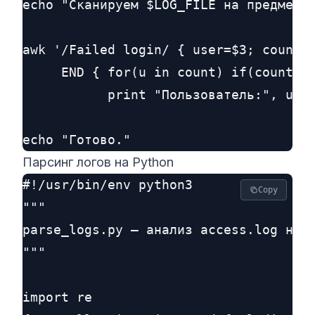
echo "Сканируем $LOG_FILE на предмет п
awk '/Failed login/ { user=$3; count[u
     END { for(u in count) if(count[u]
           print "Пользователь:", u, "
Парсинг логов на Python
#!/usr/bin/env python3

Copy
"""

parse_logs.py — анализ access.log на а
"""

import re
