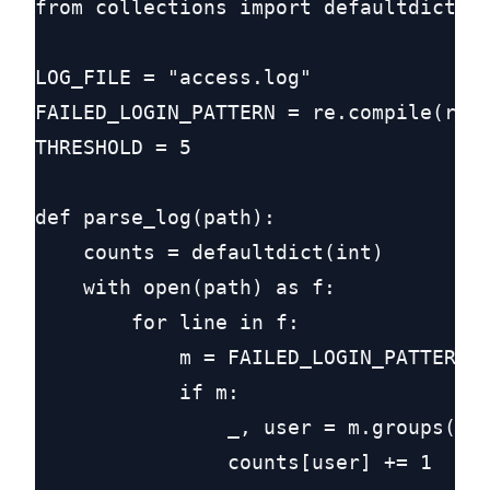
from collections import defaultdict

LOG_FILE = "access.log"

FAILED_LOGIN_PATTERN = re.compile(r'(\
THRESHOLD = 5

def parse_log(path):

    counts = defaultdict(int)

    with open(path) as f:

        for line in f:

            m = FAILED_LOGIN_PATTERN.s
            if m:

                _, user = m.groups()

                counts[user] += 1
