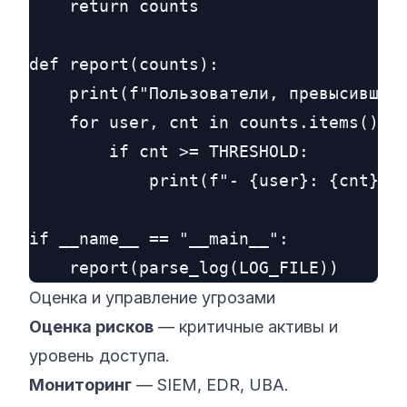
    return counts

def report(counts):

    print(f"Пользователи, превысившие 
    for user, cnt in counts.items():

        if cnt >= THRESHOLD:

            print(f"- {user}: {cnt}")

if __name__ == "__main__":

Оценка и управление угрозами
Оценка рисков
— критичные активы и
уровень доступа.
Мониторинг
— SIEM, EDR, UBA.