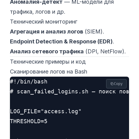
Аномалия-детект
— ML-модели для
трафика, логов и др.
Технический мониторинг
Агрегация и анализ логов
(SIEM).
Endpoint Detection & Response (EDR)
.
Анализ сетевого трафика
(DPI, NetFlow).
Технические примеры и код
Сканирование логов на Bash
#!/bin/bash

Copy
# scan_failed_logins.sh — поиск повтор
LOG_FILE="access.log"

THRESHOLD=5
