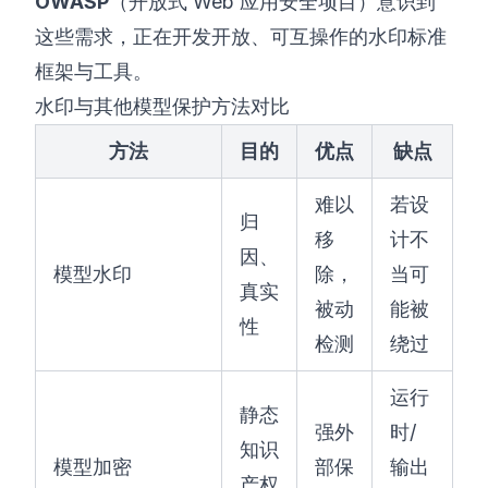
OWASP
（开放式 Web 应用安全项目）意识到
这些需求，正在开发开放、可互操作的水印标准
框架与工具。
水印与其他模型保护方法对比
方法
目的
优点
缺点
难以
若设
归
移
计不
因、
模型水印
除，
当可
真实
被动
能被
性
检测
绕过
运行
静态
强外
时/
知识
模型加密
部保
输出
产权