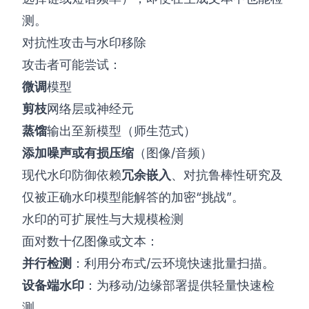
测。
对抗性攻击与水印移除
攻击者可能尝试：
微调
模型
剪枝
网络层或神经元
蒸馏
输出至新模型（师生范式）
添加噪声或有损压缩
（图像/音频）
现代水印防御依赖
冗余嵌入
、对抗鲁棒性研究及
仅被正确水印模型能解答的加密“挑战”。
水印的可扩展性与大规模检测
面对数十亿图像或文本：
并行检测
：利用分布式/云环境快速批量扫描。
设备端水印
：为移动/边缘部署提供轻量快速检
测。