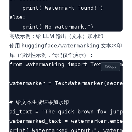
    print("Watermark found!")

else:

高级示例：给 LLM 输出（文本）加水印
使用
huggingface/watermarking
文本水印
库（假设性示例，代码仅作演示）：
from watermarking import TextWatermark
Copy
watermarker = TextWatermarker(secret_k
# 给文本生成结果加水印

ai_text = "The quick brown fox jumps o
watermarked_text = watermarker.embed(a
print("Watermarked output:", watermark