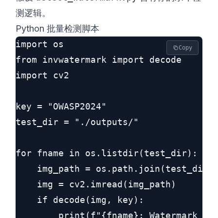
测逻辑。
Python 批量检测脚本
import os

Copy
from invwatermark import decode

import cv2

key = "OWASP2024"

test_dir = "./outputs/"

for fname in os.listdir(test_dir):

    img_path = os.path.join(test_dir, 
    img = cv2.imread(img_path)

    if decode(img, key):

        print(f"{fname}: Watermark Fou