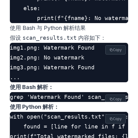
    else:

使用 Bash 与 Python 解析结果
假设
scan_results.txt
内容如下：
img1.png: Watermark Found

Copy
img2.png: No watermark

img3.png: Watermark Found

使用 Bash 解析：
Copy
使用 Python 解析：
with open("scan_results.txt") as f:

Copy
    found = [line for line in f if 'Wa