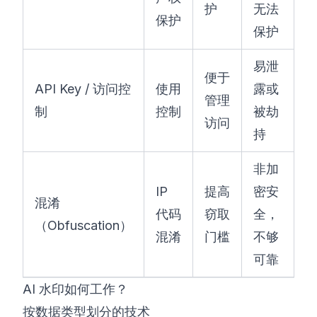
护
无法
保护
保护
易泄
便于
API Key / 访问控
使用
露或
管理
制
控制
被劫
访问
持
非加
IP
提高
密安
混淆
代码
窃取
全，
（Obfuscation）
混淆
门槛
不够
可靠
AI 水印如何工作？
按数据类型划分的技术