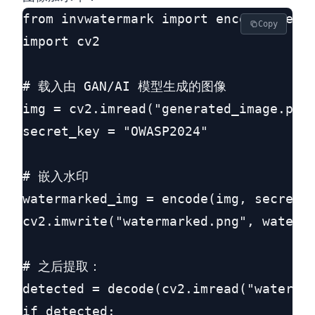
from invwatermark import encode, decod
Copy
import cv2

# 载入由 GAN/AI 模型生成的图像

img = cv2.imread("generated_image.png"
secret_key = "OWASP2024"

# 嵌入水印

watermarked_img = encode(img, secret_k
cv2.imwrite("watermarked.png", waterma
# 之后提取：

detected = decode(cv2.imread("watermar
if detected:
