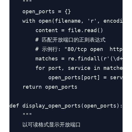
    """

    open_ports = {}

    with open(filename, 'r', encoding=
        content = file.read()

        # 匹配开放端口的正则表达式

        # 示例行: "80/tcp open  http"

        matches = re.findall(r'(\d+)/t
        for port, service in matches:

            open_ports[port] = service
    return open_ports

def display_open_ports(open_ports):

    """

    以可读格式显示开放端口
