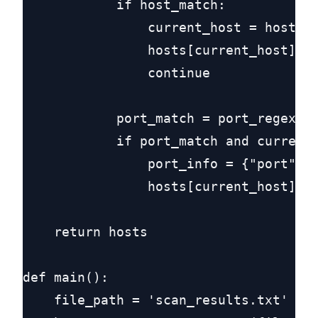
            if host_match:

                current_host = host_ma
                hosts[current_host] = 
                continue

            port_match = port_regex.ma
            if port_match and current_
                port_info = {"port": p
                hosts[current_host].ap
    return hosts

def main():

    file_path = 'scan_results.txt'
