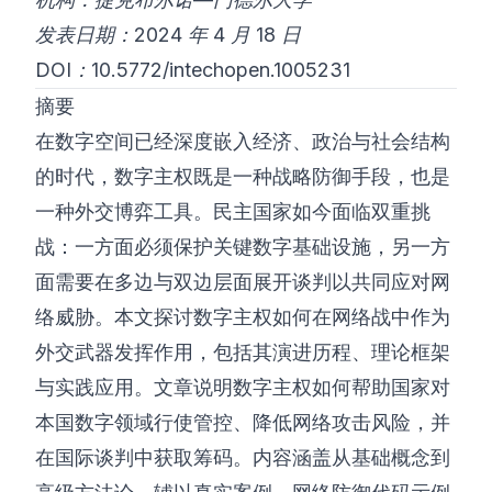
发表日期：2024 年 4 月 18 日
©
2026
8200 网络安全训练营
DOI：10.5772/intechopen.1005231
摘要
在数字空间已经深度嵌入经济、政治与社会结构
的时代，数字主权既是一种战略防御手段，也是
一种外交博弈工具。民主国家如今面临双重挑
战：一方面必须保护关键数字基础设施，另一方
面需要在多边与双边层面展开谈判以共同应对网
络威胁。本文探讨数字主权如何在网络战中作为
外交武器发挥作用，包括其演进历程、理论框架
与实践应用。文章说明数字主权如何帮助国家对
本国数字领域行使管控、降低网络攻击风险，并
在国际谈判中获取筹码。内容涵盖从基础概念到