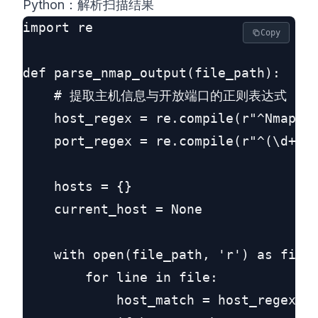
Python：解析扫描结果
import re

Copy
def parse_nmap_output(file_path):

    # 提取主机信息与开放端口的正则表达式

    host_regex = re.compile(r"^Nmap sc
    port_regex = re.compile(r"^(\d+)/t
    hosts = {}

    current_host = None

    with open(file_path, 'r') as file:
        for line in file:

            host_match = host_regex.ma