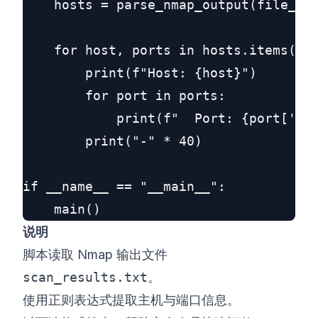
    hosts = parse_nmap_output(file_pat
    for host, ports in hosts.items():

        print(f"Host: {host}")

        for port in ports:

            print(f"  Port: {port['por
        print("-" * 40)

if __name__ == "__main__":

说明
脚本读取 Nmap 输出文件
scan_results.txt
。
使用正则表达式提取主机与端口信息。