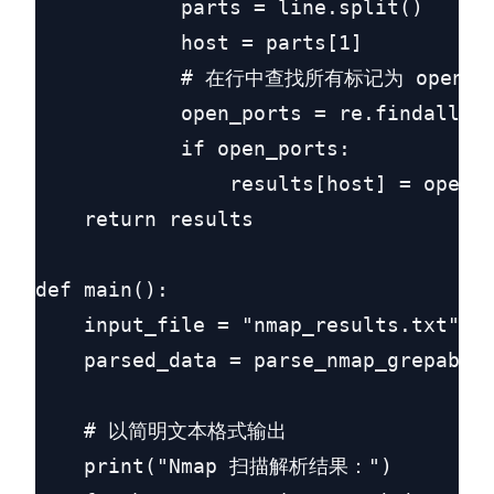
            parts = line.split()

            host = parts[1]

            # 在行中查找所有标记为 open 的
            open_ports = re.findall(r'
            if open_ports:

                results[host] = open_p
    return results

def main():

    input_file = "nmap_results.txt"

    parsed_data = parse_nmap_grepable(
    # 以简明文本格式输出

    print("Nmap 扫描解析结果：")
