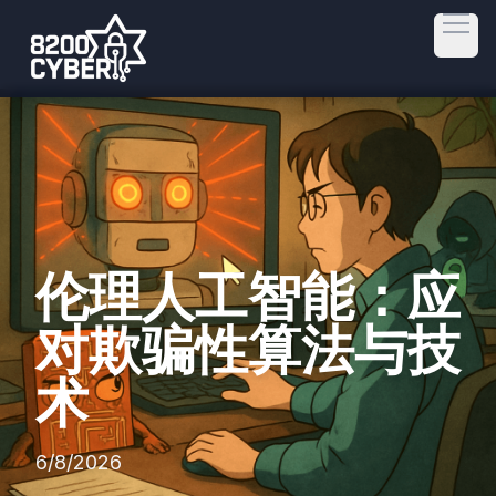
Open
伦理人工智能：应
对欺骗性算法与技
术
6/8/2026