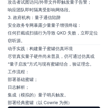
攻击者试图访问/外带文件即触发量子告警；
响应团队即时隔离受影响网络段。
3. 政府机构：量子通信陷阱
安全政务专网暴露少量量子增强终端：
任何拦截或扫描行为导致 QKD 失败，立即定位
窃听源。
动手实践：构建量子蜜罐仿真环境
尽管真实量子硬件尚未普及，仍可通过仿真或
“量子启发”方式与现有蜜罐结合，验证理念。
工作流程：
部署基础蜜罐；
日志解析；
集成（模拟的）量子哨兵触发。
部署经典蜜罐（以 Cowrie 为例）