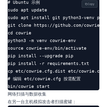
# Ubuntu 示例

Copy
sudo apt update

sudo apt install git python3-venv pyth
git clone https://github.com/cowrie/co
cd cowrie

python3 -m venv cowrie-env

source cowrie-env/bin/activate

pip install --upgrade pip

pip install -r requirements.txt

cp etc/cowrie.cfg.dist etc/cowrie.cfg

# 编辑 etc/cowrie.cfg 按需配置

网络扫描与数据收集
在另一台主机模拟攻击者扫描蜜罐：