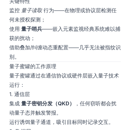
关键特性
监控
量子读取
行为——在物理或协议层检测任
何未授权探测；
使用
量子哨兵
——嵌入元素监视经典系统难以捕
获的扰动；
借助叠加/纠缠动态重配置——几乎无法被指纹识
别。
量子蜜罐的工作原理
量子蜜罐通过在通信协议或硬件层嵌入量子技术
运行：
1. 通信层
集成
量子密钥分发（QKD）
，任何窃听都会扰
动量子态并触发警报。
运行诱饵量子通道，吸引目标同时记录交互。