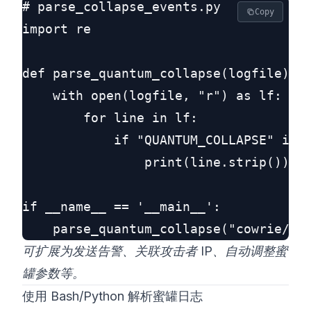
# parse_collapse_events.py

Copy
import re

def parse_quantum_collapse(logfile):

    with open(logfile, "r") as lf:

        for line in lf:

            if "QUANTUM_COLLAPSE" in l
                print(line.strip())

if __name__ == '__main__':

可扩展为发送告警、关联攻击者 IP、自动调整蜜
罐参数等。
使用 Bash/Python 解析蜜罐日志