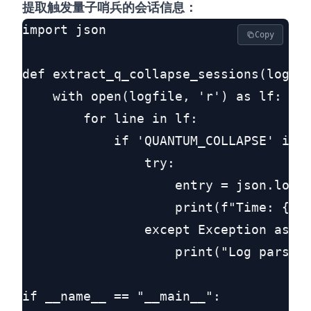
提取触发量子哨兵的会话信息：
import json

Copy
def extract_q_collapse_sessions(logfil
    with open(logfile, 'r') as lf:

        for line in lf:

            if 'QUANTUM_COLLAPSE' in l
                try:

                    entry = json.loads
                    print(f"Time: {ent
                except Exception as e:
                    print("Log parse f
if __name__ == "__main__":
