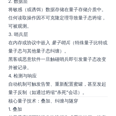
2. 数据层
将敏感（或诱饵）数据存储在量子存储介质中。
任何读取操作因不可克隆定理导致量子态坍缩，
可被观测。
3. 哨兵层
在内存或协议中嵌入
量子哨兵
（特殊量子比特或
量子态与其他量子态纠缠）。
黑客或恶意软件一旦触碰哨兵即引发量子态改变
并被记录。
4. 检测与响应
自动机制可触发告警、重新配置蜜罐，甚至发起
量子反制（如通过坍缩“杀死”会话）。
核心量子技术：叠加、纠缠与隧穿
1. 叠加