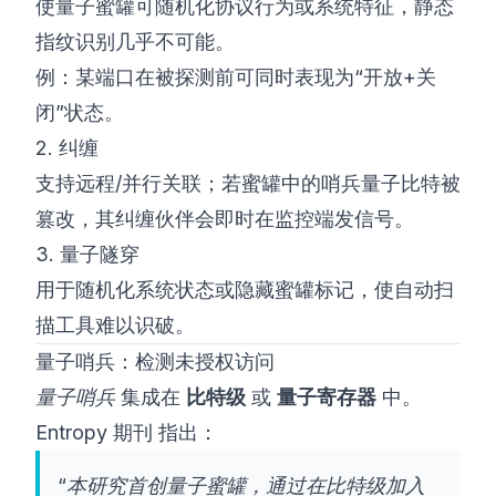
使量子蜜罐可随机化协议行为或系统特征，静态
指纹识别几乎不可能。
例：某端口在被探测前可同时表现为“开放+关
闭”状态。
2. 纠缠
支持远程/并行关联；若蜜罐中的哨兵量子比特被
篡改，其纠缠伙伴会即时在监控端发信号。
3. 量子隧穿
用于随机化系统状态或隐藏蜜罐标记，使自动扫
描工具难以识破。
量子哨兵：检测未授权访问
量子哨兵
集成在
比特级
或
量子寄存器
中。
Entropy 期刊
指出：
“本研究首创量子蜜罐，通过在比特级加入