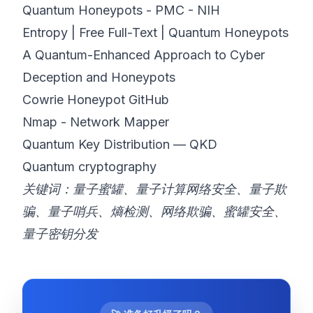
Quantum Honeypots - PMC - NIH
Entropy | Free Full-Text | Quantum Honeypots
A Quantum-Enhanced Approach to Cyber
Deception and Honeypots
Cowrie Honeypot GitHub
Nmap - Network Mapper
Quantum Key Distribution — QKD
Quantum cryptography
关键词：量子蜜罐、量子计算网络安全、量子欺
骗、量子哨兵、熵检测、网络欺骗、蜜罐安全、
量子密钥分发