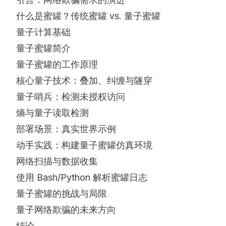
什么是蜜罐？传统蜜罐 vs. 量子蜜罐
©
2026
8200 网络安全训练营
量子计算基础
量子蜜罐简介
量子蜜罐的工作原理
核心量子技术：叠加、纠缠与隧穿
量子哨兵：检测未授权访问
熵与量子读取检测
部署场景：真实世界示例
动手实践：构建量子蜜罐仿真环境
网络扫描与数据收集
使用 Bash/Python 解析蜜罐日志
量子蜜罐的挑战与局限
量子网络欺骗的未来方向
结论