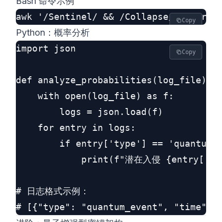
Bash 命令示例
Copy
Python：概率分析
import json

Copy
def analyze_probabilities(log_file):

    with open(log_file) as f:

        logs = json.load(f)

    for entry in logs:

        if entry['type'] == 'quantum_e
            print(f"潜在入侵 {entry['tim
# 日志格式示例：
