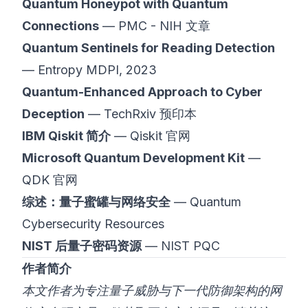
Quantum Honeypot with Quantum
Connections
—
PMC - NIH 文章
Quantum Sentinels for Reading Detection
—
Entropy MDPI, 2023
Quantum-Enhanced Approach to Cyber
Deception
—
TechRxiv 预印本
IBM Qiskit 简介
—
Qiskit 官网
Microsoft Quantum Development Kit
—
QDK 官网
综述：量子蜜罐与网络安全
—
Quantum
Cybersecurity Resources
NIST 后量子密码资源
—
NIST PQC
作者简介
本文作者为专注量子威胁与下一代防御架构的网