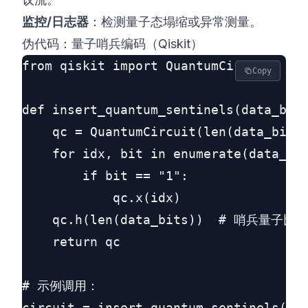
监控/日志器
：检测量子态塌缩或异常测量。
伪代码：量子哨兵编码（Qiskit）
from qiskit import QuantumCircuit, Aer
Copy
def insert_quantum_sentinels(data_bits
    qc = QuantumCircuit(len(data_bits)
    for idx, bit in enumerate(data_bit
        if bit == "1":

            qc.x(idx)

    qc.h(len(data_bits))  # 哨兵量子
    return qc

# 示例调用：

circuit = insert_quantum_sentinels("10