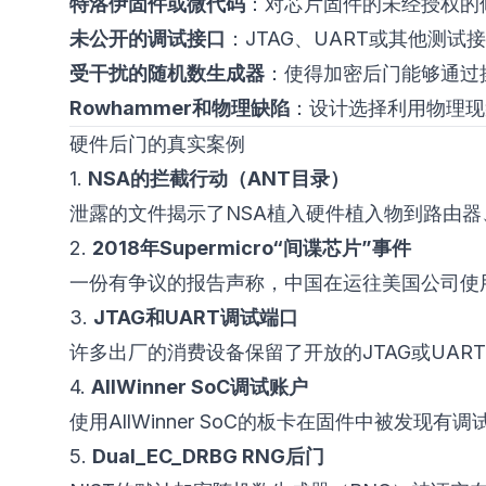
特洛伊固件或微代码
：对芯片固件的未经授权的
未公开的调试接口
：JTAG、UART或其他测
受干扰的随机数生成器
：使得加密后门能够通过
Rowhammer和物理缺陷
：设计选择利用物理现
硬件后门的真实案例
1.
NSA的拦截行动（ANT目录）
泄露的文件揭示了NSA植入硬件植入物到路由
2.
2018年Supermicro“间谍芯片”事件
一份有争议的报告声称，中国在运往美国公司使用
3.
JTAG和UART调试端口
许多出厂的消费设备保留了开放的JTAG或UAR
4.
AllWinner SoC调试账户
使用AllWinner SoC的板卡在固件中被发现
5.
Dual_EC_DRBG RNG后门