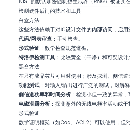
NIST的默认加密随机数生成器（RNG）被证
检测硬件后门的技术和工具
白盒方法
这些方法依赖于对IC设计文件的
内部访问
，启用
代码/网表审查
：手动检查。
形式验证
：数学检查规范遵循。
特洛伊检测工具
：比较黄金（干净）和可疑设计
黑盒方法
在只有成品芯片可用时使用；涉及探测、侧信道分
功能测试
：对输入/输出进行广泛的测试，对解
侧信道功率和时间分析
：检测小但一致的异常，
电磁泄露分析
：探测意外的无线电频率活动或干
形式验证
数学证明框架（如
Coq
、
ACL2
）可以使用，但