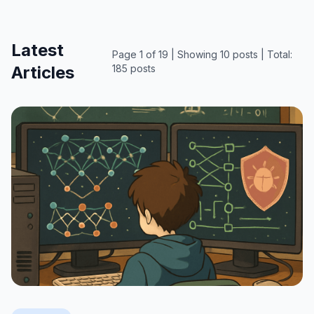
Latest
Page
1
of
19
| Showing
10
posts | Total:
Articles
185
posts
🇰🇷