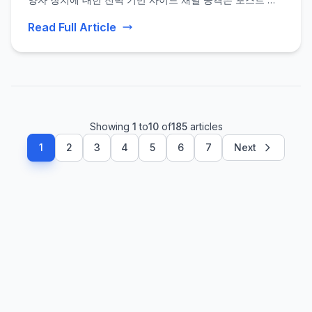
자 보안을 보장하기 위해 견고한 하드웨어 IP와 강력한 테스
Read Full Article
트의 필요성을 강조합니다.
Showing
1
to
10
of
185
articles
1
2
3
4
5
6
7
Next