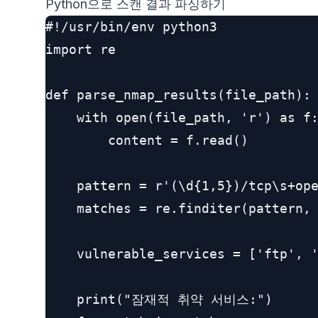
Python으로 스캔 결과 파싱하기
#!/usr/bin/env python3

import re

def parse_nmap_results(file_path):

    with open(file_path, 'r') as f:
        content = f.read()

    pattern = r'(\d{1,5})/tcp\s+ope
    matches = re.finditer(pattern, 
    vulnerable_services = ['ftp', '
    print("잠재적 취약 서비스:")
