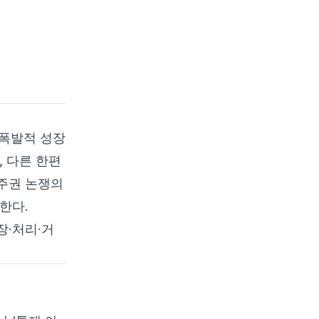
과제
데이터 센터 개발 전략과
지역 협력
지역 프레임워크의 역
할
스마트 로컬라이제이
션 정책
 폭발적 성장
데이터 센터 관리의 사이
 다른 한편
버 보안 활용 사례
주권 논쟁의
Bash를 활용한 기본 스캐
한다.
닝 명령
장·처리·거
Python으로 스캔 결과 파
싱하기
자동화 통합
고급 사이버 보안 응용: 데