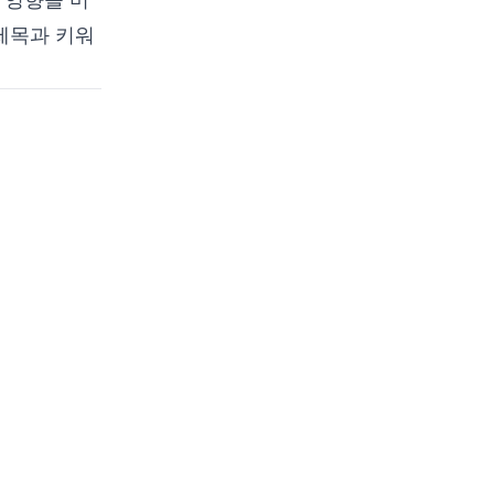
아프리카의 디지털 주권 함
정: 데이터 센터 개발 교착
 제목과 키워
해소와 사이버 보안의 역할
목차
서론
아프리카의 디지털 주권
과제
거짓 딜레마: 주권 vs.
경제 성장
데이터 센터 시장 역학
인프라와 사이버 보안: 근
본적 교차점
핵심 사이버 보안 고려
14
of
24
sections read
↑↓
Navigate
사항
현실 사례로 보는 보안