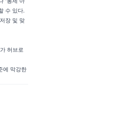
 ‘통제 아
이터 센터 분석·모니터링
 수 있다.
실시간 모니터링·위협 탐
지
 저장 및 맞
SIEM 통합
Python 예제: IDS 로그
이상 탐지
그가 허브로
머신러닝 도입
 표준에 막강한
주권과 성장을 동시에 달성
하기 위한 로드맵
결론
참고 문헌