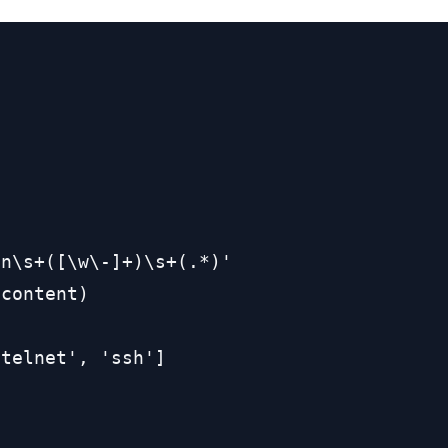


n\s+([\w\-]+)\s+(.*)'

content)

telnet', 'ssh']
