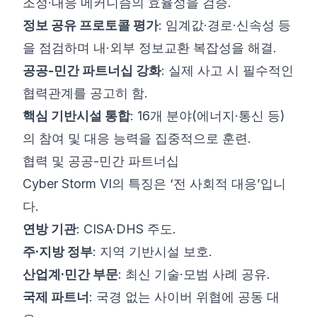
조정·대응 메커니즘의 효율성을 검증.
정보 공유 프로토콜 평가
: 임계값·경로·신속성 등
을 점검하며 내·외부 정보교환 복잡성을 해결.
공공-민간 파트너십 강화
: 실제 사고 시 필수적인
협력관계를 공고히 함.
핵심 기반시설 통합
: 16개 분야(에너지·통신 등)
의 참여 및 대응 능력을 집중적으로 훈련.
협력 및 공공-민간 파트너십
Cyber Storm VI의 특징은 ‘전 사회적 대응’입니
다.
연방 기관
: CISA·DHS 주도.
주·지방 정부
: 지역 기반시설 보호.
산업계·민간 부문
: 최신 기술·모범 사례 공유.
국제 파트너
: 국경 없는 사이버 위협에 공동 대