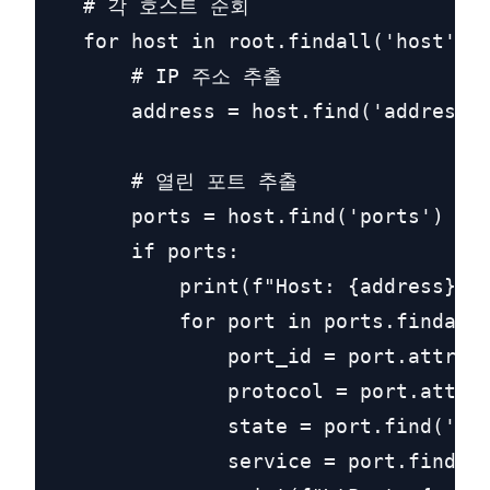
    # 각 호스트 순회

    for host in root.findall('host'):

        # IP 주소 추출

        address = host.find('address')
        # 열린 포트 추출

        ports = host.find('ports')

        if ports:

            print(f"Host: {address}")

            for port in ports.findall(
                port_id = port.attrib.
                protocol = port.attrib
                state = port.find('sta
                service = port.find('s