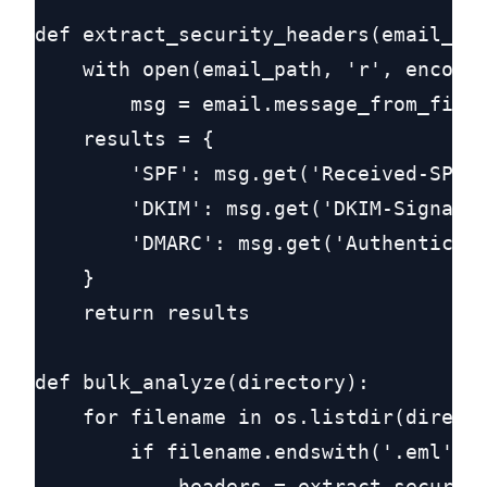
def extract_security_headers(email_pat
    with open(email_path, 'r', encodin
        msg = email.message_from_file(
    results = {

        'SPF': msg.get('Received-SPF')
        'DKIM': msg.get('DKIM-Signatur
        'DMARC': msg.get('Authenticati
    }

    return results

def bulk_analyze(directory):

    for filename in os.listdir(directo
        if filename.endswith('.eml'):

            headers = extract_security