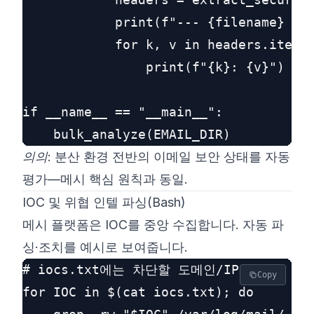
            print(f"--- {filename} ---
            for k, v in headers.items(
                print(f"{k}: {v}")

if __name__ == "__main__":

의의:
분산 환경 전반의 이메일 보안 상태를 자동
평가—메시 핵심 원칙과 동일.
IOC 및 위협 인텔 파싱(Bash)
메시 플랫폼은 IOC를 중앙 수집합니다. 자동 파
싱·조치를 예시로 보여줍니다.
# iocs.txt에는 차단할 도메인/IP가 저장

Copy
for IOC in $(cat iocs.txt); do
