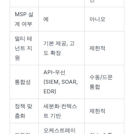
MSP 설
예
아니오
계 여부
멀티 테
기본 제공, 고
넌트 지
제한적
도 확장
원
API-우선
수동/드문
통합성
(SIEM, SOAR,
통합
EDR)
정책 맞
세분화·컨텍스
제한적
춤화
트 기반
오케스트레이