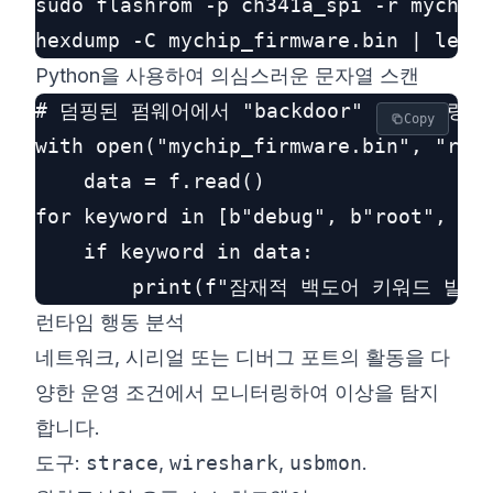
sudo flashrom -p ch341a_spi -r mychip_
Python을 사용하여 의심스러운 문자열 스캔
# 덤핑된 펌웨어에서 "backdoor" 같은 명령 
Copy
with open("mychip_firmware.bin", "rb")
    data = f.read()

for keyword in [b"debug", b"root", b"s
    if keyword in data:

런타임 행동 분석
네트워크, 시리얼 또는 디버그 포트의 활동을 다
양한 운영 조건에서 모니터링하여 이상을 탐지
합니다.
도구:
strace
,
wireshark
,
usbmon
.