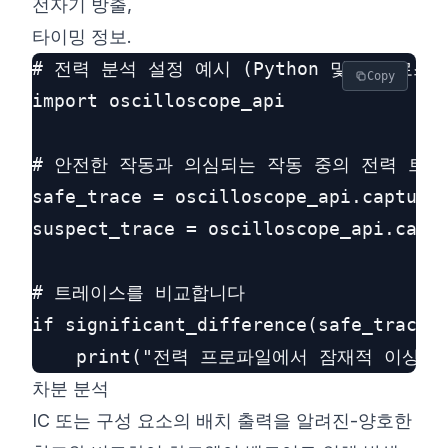
전자기 방출,
타이밍 정보.
# 전력 분석 설정 예시 (Python 및 오실로스코프
Copy
import oscilloscope_api

# 안전한 작동과 의심되는 작동 중의 전력 트레
safe_trace = oscilloscope_api.capture(
suspect_trace = oscilloscope_api.captu
# 트레이스를 비교합니다

if significant_difference(safe_trace, 
차분 분석
IC 또는 구성 요소의 배치 출력을 알려진-양호한