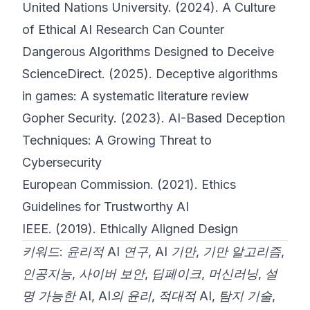
United Nations University. (2024).
A Culture
of Ethical AI Research Can Counter
Dangerous Algorithms Designed to Deceive
ScienceDirect. (2025).
Deceptive algorithms
in games: A systematic literature review
Gopher Security. (2023).
AI-Based Deception
Techniques: A Growing Threat to
Cybersecurity
European Commission. (2021).
Ethics
Guidelines for Trustworthy AI
IEEE. (2019).
Ethically Aligned Design
키워드: 윤리적 AI 연구, AI 기만, 기만 알고리즘,
인공지능, 사이버 보안, 딥페이크, 머신러닝, 설
명 가능한 AI, AI의 윤리, 적대적 AI, 탐지 기술,