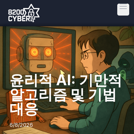
Open
윤리적 AI: 기만적
알고리즘 및 기법
대응
6/8/2026