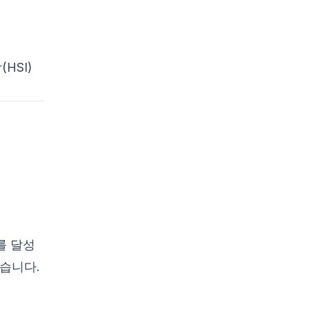
용 사례
주요 과제
미래 방향
(HSI)
고급 활용 사례
9. 결론
10. 참고문헌
를 달성
습니다.