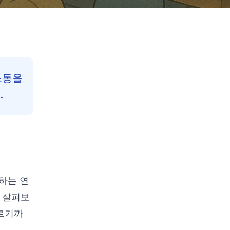
노동을
.
Contents
Reading Progress
43
%
하는 연
85
min read
로 살펴보
이르기까
인간 운영자와 자율 시스템
통합: 사이버-물리-인간 팀