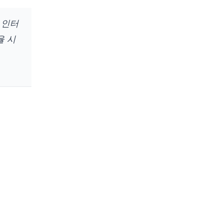
구성
 인터
목차
율 시
1. 소개
2. 사이버-물리-인간 팀
이해
사이버-물리-인간 팀이
란?
자동화 vs 자율성
3. 인간-자율 통합에서
NASA의 역할
4. 인간-자율 시스템 통합
10
of
23
sections read
↑↓
Navigate
설계 고려 사항
신뢰 및 의사결정 지원
시스템