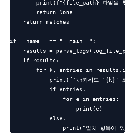
        print(f"{file_path} 파일을 찾
        return None

    return matches

if __name__ == "__main__":

    results = parse_logs(log_file_path
    if results:

        for k, entries in results.item
            print(f"\n키워드 '{k}' 로그:
            if entries:

                for e in entries:

                    print(e)

            else:
