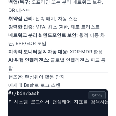
백업/복구:
오프라인 또는 분리 네트워크 보관,
DR 테스트
취약점 관리:
신속 패치, 자동 스캔
강력한 인증:
MFA, 최소 권한, 제로 트러스트
네트워크 분리 & 엔드포인트 보안:
횡적 이동 차
단, EPP/EDR 도입
지속적 모니터링 & 자동 대응:
XDR·MDR 활용
AI·위협 인텔리전스:
글로벌 인텔리전스 피드 통
합
핸즈온: 랜섬웨어 활동 탐지
예제 1) Bash로 로그 스캔
#!/bin/bash

Copy
# 시스템 로그에서 랜섬웨어 지표를 검색하는 스