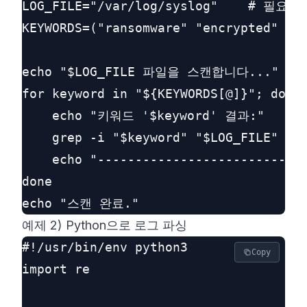
LOG_FILE="/var/log/syslog"    # 필요 
KEYWORDS=("ransomware" "encrypted" "at
echo "$LOG_FILE 파일을 스캔합니다..."

for keyword in "${KEYWORDS[@]}"; do

    echo "키워드 '$keyword' 결과:"

    grep -i "$keyword" "$LOG_FILE"

    echo "----------------------------
done

예제 2) Python으로 로그 파싱
#!/usr/bin/env python3

Copy
import re
