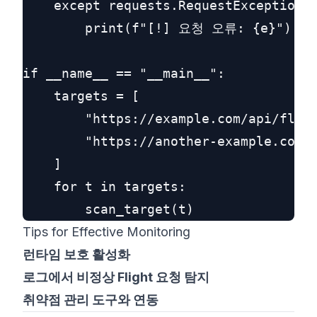
    except requests.RequestException a
        print(f"[!] 요청 오류: {e}")

if __name__ == "__main__":

    targets = [

        "https://example.com/api/fligh
        "https://another-example.com/a
    ]

    for t in targets:

Tips for Effective Monitoring
런타임 보호 활성화
로그에서 비정상 Flight 요청 탐지
취약점 관리 도구와 연동