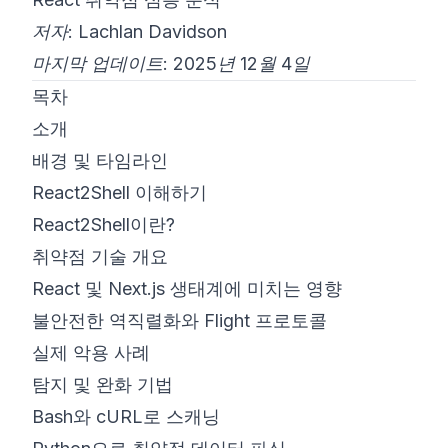
저자: Lachlan Davidson
©
2026
8200 사이버 부트캠프
마지막 업데이트: 2025년 12월 4일
목차
소개
배경 및 타임라인
React2Shell 이해하기
React2Shell이란?
취약점 기술 개요
React 및 Next.js 생태계에 미치는 영향
불안전한 역직렬화와 Flight 프로토콜
실제 악용 사례
탐지 및 완화 기법
Bash와 cURL로 스캐닝