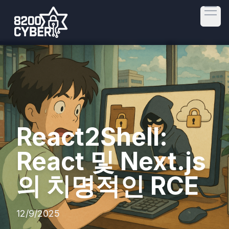
Open
React2Shell:
React 및 Next.js
의 치명적인 RCE
12/9/2025