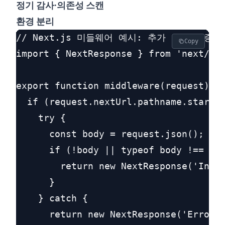
정기 감사·의존성 스캔
환경 분리
// Next.js 미들웨어 예시: 추가 입력 검증

Copy
import { NextResponse } from 'next/ser
export function middleware(request) {

  if (request.nextUrl.pathname.startsW
    try {

      const body = request.json();

      if (!body || typeof body !== 'ob
        return new NextResponse('Inval
      }

    } catch {

      return new NextResponse('Error p