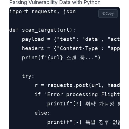
Parsing Vulnerability Data with Python
import requests, json

Copy
def scan_target(url):

    payload = {"test": "data", "action
    headers = {"Content-Type": "applic
    print(f"{url} 스캔 중...")

    try:

        r = requests.post(url, headers
        if "Error processing Flight pa
            print(f"[!] 취약 가능성 발견: 
        else:

            print(f"[-] 특별 징후 없음: {