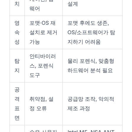
치
설계
웨어
영
포맷·OS 재
포맷 후에도 생존,
속
설치로 제거
OS/소프트웨어가 탐
성
가능
지하기 어려움
안티바이러
탐
물리 포렌식, 맞춤형
스, 포렌식
지
하드웨어 분석 필요
도구
공
격
취약점, 설
공급망 조작, 악의적
표
정 오류
제조 과정
면