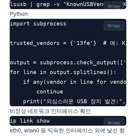
Copy
Python:
import subprocess

Copy
trusted_vendors = {'13fe'}  # 예: Kings
output = subprocess.check_output(['lsu
for line in output.splitlines():

    if any(vendor in line for vendor i
        continue

비정상 네트워크 인터페이스 확인
Copy
eth0, wlan0 등 익숙한 인터페이스 외에 낯선 항