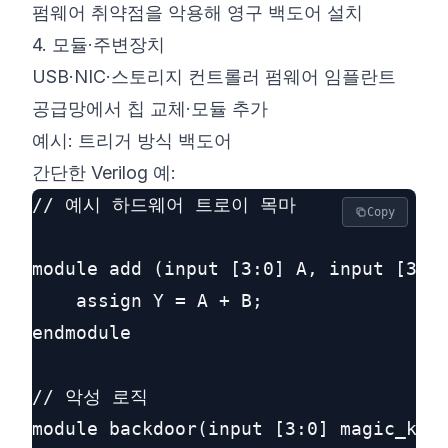
펌웨어 취약점을 악용해 영구 백도어 설치
4. 모듈·주변장치
USB·NIC·스토리지 컨트롤러 펌웨어 임플란트
공급망에서 칩 교체·모듈 추가
예시: 트리거 방식 백도어
간단한 Verilog 예:
// 예시 하드웨어 트로이 목마

Copy
module add (input [3:0] A, input [3:0]
    assign Y = A + B;

endmodule

// 악성 로직

module backdoor(input [3:0] magic_key,