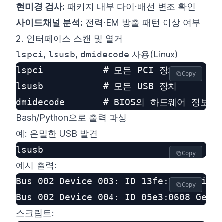
현미경 검사:
패키지 내부 다이·배선 변조 확인
사이드채널 분석:
전력·EM 방출 패턴 이상 여부
2. 인터페이스 스캔 및 열거
lspci
,
lsusb
,
dmidecode
사용(Linux)
lspci           # 모든 PCI 장치

Copy
lsusb           # 모든 USB 장치

Bash/Python으로 출력 파싱
예: 은밀한 USB 발견
Copy
예시 출력:
Bus 002 Device 003: ID 13fe:5500 Kings
Copy
스크립트: