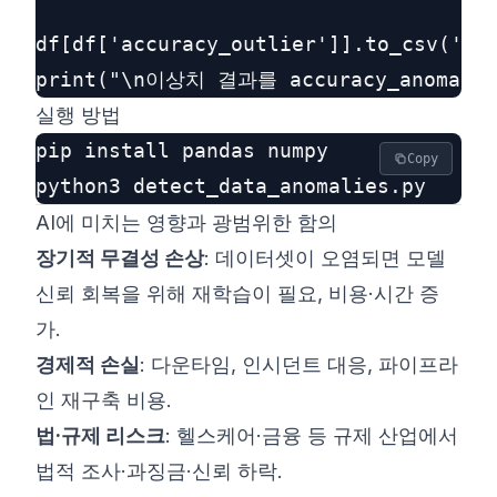
df[df['accuracy_outlier']].to_csv('acc
실행 방법
pip install pandas numpy

Copy
AI에 미치는 영향과 광범위한 함의
장기적 무결성 손상
: 데이터셋이 오염되면 모델
신뢰 회복을 위해 재학습이 필요, 비용·시간 증
가.
경제적 손실
: 다운타임, 인시던트 대응, 파이프라
인 재구축 비용.
법·규제 리스크
: 헬스케어·금융 등 규제 산업에서
법적 조사·과징금·신뢰 하락.