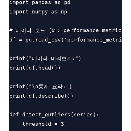
import pandas as pd

import numpy as np

# 데이터 로드 (예: performance_metrics.cs
df = pd.read_csv('performance_metrics.
print("데이터 미리보기:")

print(df.head())

print("\n통계 요약:")

print(df.describe())

def detect_outliers(series):

    threshold = 3
