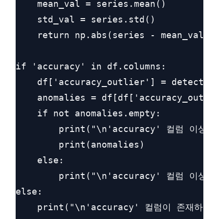
    mean_val = series.mean()

    std_val = series.std()

    return np.abs(series - mean_val) >
if 'accuracy' in df.columns:

    df['accuracy_outlier'] = detect_ou
    anomalies = df[df['accuracy_outlie
    if not anomalies.empty:

        print("\n'accuracy' 컬럼 이상치
        print(anomalies)

    else:

        print("\n'accuracy' 컬럼 이상치
else:

    print("\n'accuracy' 컬럼이 존재하지